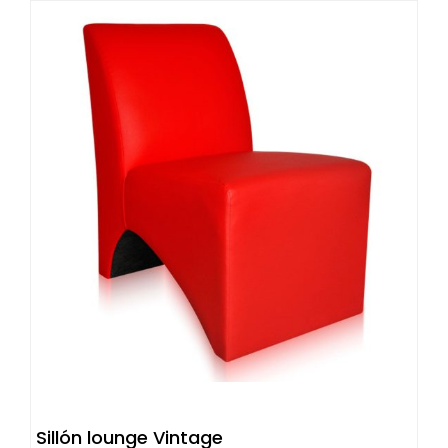
MXN.
MXN.
Sillón lounge Vintage