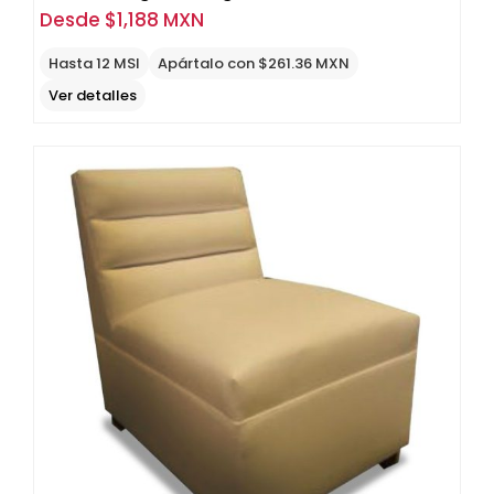
Desde
$
1,188 MXN
Hasta 12 MSI
Apártalo con $261.36 MXN
Ver detalles