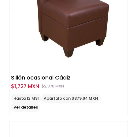
Sillón ocasional Cádiz
$
1,727 MXN
$
2,878 MXN
Original
Current
price
price
Hasta 12 MSI
Apártalo con $379.94 MXN
was:
is:
Ver detalles
$2,878
$1,727
MXN.
MXN.