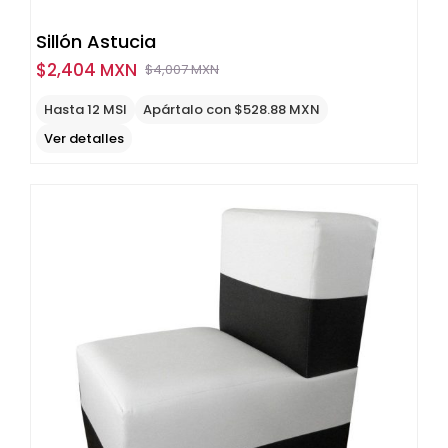
Sillón Astucia
$
2,404 MXN
$
4,007 MXN
Original
Current
price
price
Hasta 12 MSI
Apártalo con $528.88 MXN
was:
is:
Ver detalles
$4,007
$2,404
MXN.
MXN.