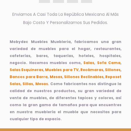
Enviamos A Casi Toda La República Mexicana Al Más
Bajo Costo Y Personalizamos Sus Pedidos.
Mobydec Muebles Muebleria, fabricamos una gran
variedad de muebles para el hogar, restaurantes,
cafeterías, bares, taquerías, hoteles, hospitales,
negocio. Hacemos muebles como,
Salas
,
Sofa Cama
,
Salas Esquineras
,
Muebles para TV
,
Recámaras
,
Sillones
,
Bancos para Barra
,
Mesas
,
Sillones Reclinables
,
Reposet
Salas
,
Sillas
,
Mesas
. Como fabricantes nos distingue la
calidad de nuestros productos, su gran variedad de
venta de muebles, de diferentes tapices y colores, así
como la gran gama de tamaños para que encuentres
en nuestra mueblería el mueble que necesitas para
cualquier tipo de espacio.