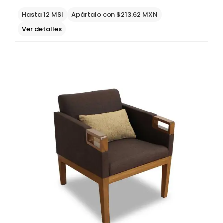
Original
Current
price
price
Hasta 12 MSI
Apártalo con $213.62 MXN
was:
is:
Ver detalles
$1,618
$971
MXN.
MXN.