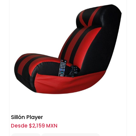
Sillón Player
Desde
$
2,159 MXN