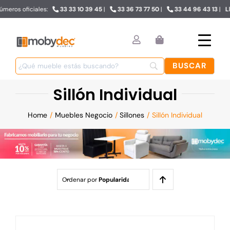
Sillón
Skip
les:
33 33 10 39 45
|
33 36 73 77 50
|
33 44 96 43 13
|
Llámanos y obté
to
content
Individual
Sillón Individual
Home
Muebles Negocio
Sillones
Sillón Individual
Ordenar por
Popularidad