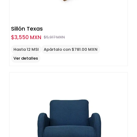
Sillón Texas
$
3,550 MXN
$
5,917 MXN
Original
Current
price
price
Hasta 12 MSI
Apártalo con $781.00 MXN
was:
is:
Ver detalles
$5,917
$3,550
MXN.
MXN.