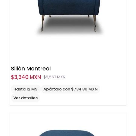
Sillón Montreal
$
3,340 MXN
$
5,567 MXN
Original
Current
price
price
Hasta 12 MSI
Apártalo con $734.80 MXN
was:
is:
Ver detalles
$5,567
$3,340
MXN.
MXN.