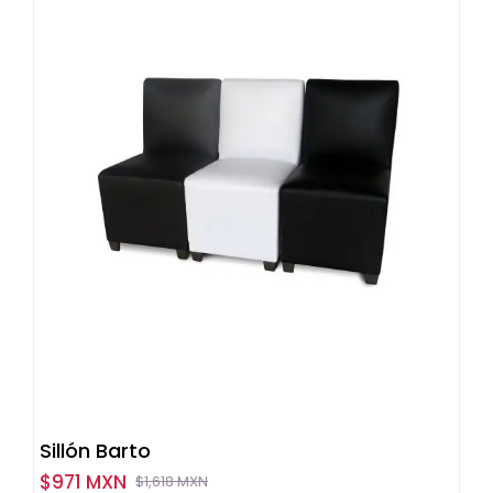
Sillón Barto
$
971 MXN
$
1,618 MXN