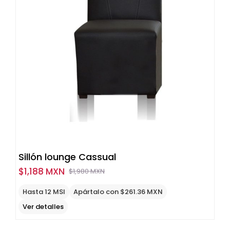
Sillón lounge Cassual
$
1,188 MXN
$
1,980 MXN
Original
Current
price
price
Hasta 12 MSI
Apártalo con $261.36 MXN
was:
is:
Ver detalles
$1,980
$1,188