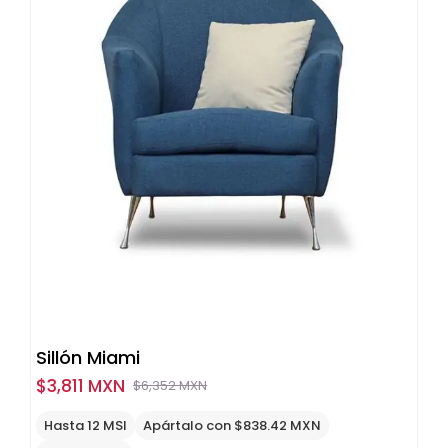
Sillón Miami
$
3,811 MXN
$
6,352 MXN
Original
Current
price
price
Hasta 12 MSI
Apártalo con $838.42 MXN