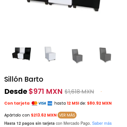
Sillón Barto
Desde
$
971 MXN
$
1,618 MXN
Con tarjeta
hasta
12 MSI
de:
$80.92 MXN
Apártalo con
$213.62 MXN
VER MÁS
Hasta 12 pagos sin tarjeta
con Mercado Pago.
Saber más