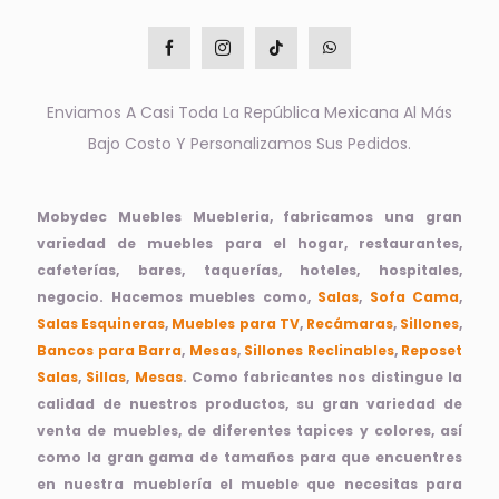
Enviamos A Casi Toda La República Mexicana Al Más
Bajo Costo Y Personalizamos Sus Pedidos.
Mobydec Muebles Muebleria, fabricamos una gran
variedad de muebles para el hogar, restaurantes,
cafeterías, bares, taquerías, hoteles, hospitales,
negocio. Hacemos muebles como,
Salas
,
Sofa Cama
,
Salas Esquineras
,
Muebles para TV
,
Recámaras
,
Sillones
,
Bancos para Barra
,
Mesas
,
Sillones Reclinables
,
Reposet
Salas
,
Sillas
,
Mesas
. Como fabricantes nos distingue la
calidad de nuestros productos, su gran variedad de
venta de muebles, de diferentes tapices y colores, así
como la gran gama de tamaños para que encuentres
en nuestra mueblería el mueble que necesitas para