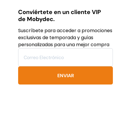
MXN.
MXN.
múltiples
variantes.
Conviértete en un cliente VIP
Las
de Mobydec.
opciones
se
Suscríbete para acceder a promociones
pueden
exclusivas de temporada y guías
elegir
personalizadas para una mejor compra
en
la
página
de
producto
ENVIAR