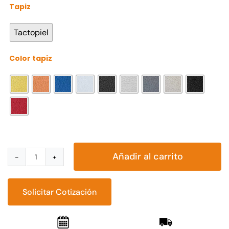
Tapiz

Tactopiel
Color tapiz

Añadir al carrito
Sillón
Barto
cantidad
Solicitar Cotización