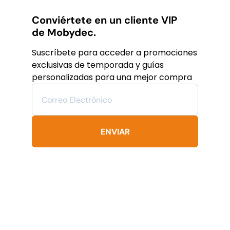
múltiples
variantes.
Conviértete en un cliente VIP
Las
de Mobydec.
opciones
se
Suscríbete para acceder a promociones
pueden
exclusivas de temporada y guías
elegir
personalizadas para una mejor compra
en
la
página
de
producto
ENVIAR