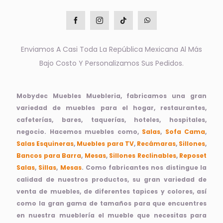
Enviamos A Casi Toda La República Mexicana Al Más
Bajo Costo Y Personalizamos Sus Pedidos.
Mobydec Muebles Muebleria, fabricamos una gran
variedad de muebles para el hogar, restaurantes,
cafeterías, bares, taquerías, hoteles, hospitales,
negocio. Hacemos muebles como,
Salas
,
Sofa Cama
,
Salas Esquineras
,
Muebles para TV
,
Recámaras
,
Sillones
,
Bancos para Barra
,
Mesas
,
Sillones Reclinables
,
Reposet
Salas
,
Sillas
,
Mesas
. Como fabricantes nos distingue la
calidad de nuestros productos, su gran variedad de
venta de muebles, de diferentes tapices y colores, así
como la gran gama de tamaños para que encuentres
en nuestra mueblería el mueble que necesitas para