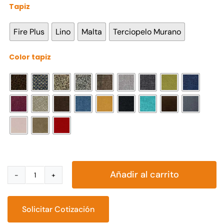
Tapiz

Fire Plus
Lino
Malta
Terciopelo Murano
Color tapiz

Añadir al carrito
Sillón
Texas
cantidad
Solicitar Cotización