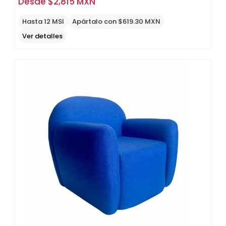
Desde
$
2,815 MXN
Hasta 12 MSI
Apártalo con $619.30 MXN
Ver detalles