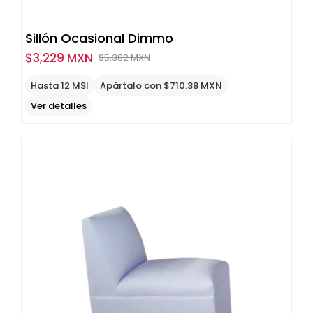
Sillón Ocasional Dimmo
$
3,229 MXN
$
5,382 MXN
Original
Current
price
price
Hasta 12 MSI
Apártalo con $710.38 MXN
was:
is:
Ver detalles
$5,382
$3,229
MXN.
MXN.