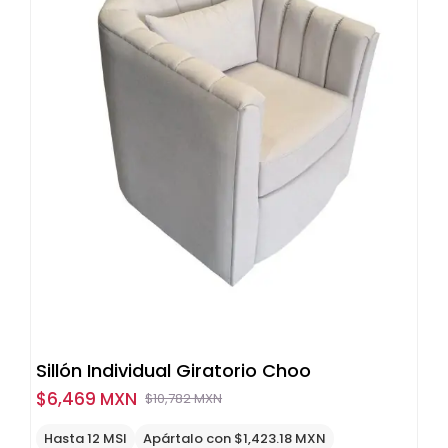
Sillón Individual Giratorio Choo
$
6,469 MXN
$
10,782 MXN
Original
Current
price
price
Hasta 12 MSI
Apártalo con $1,423.18 MXN