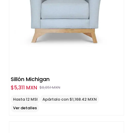
Sillón Michigan
$
5,311 MXN
$
8,851 MXN
Original
Current
price
price
Hasta 12 MSI
Apártalo con $1,168.42 MXN
was:
is:
Ver detalles
$8,851
$5,311
MXN.
MXN.