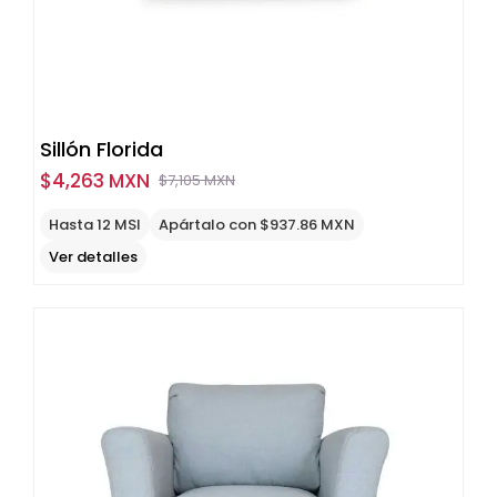
Sillón Florida
$
4,263 MXN
$
7,105 MXN
Original
Current
price
price
Hasta 12 MSI
Apártalo con $937.86 MXN
was:
is:
Ver detalles
$7,105
$4,263
MXN.
MXN.