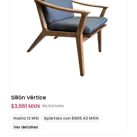
Sillón Vértice
$
3,661 MXN
$
6,102 MXN
Original
Current
price
price
Hasta 12 MSI
Apártalo con $805.42 MXN
was:
is:
Ver detalles
$6,102
$3,661