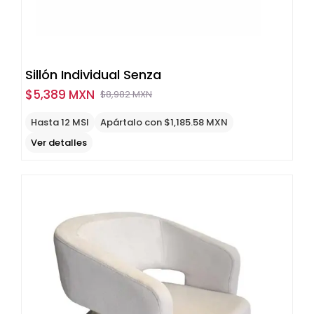
Sillón Individual Senza
$
5,389 MXN
$
8,982 MXN
Original
Current
price
price
Hasta 12 MSI
Apártalo con $1,185.58 MXN
was:
is:
Ver detalles
$8,982
$5,389
MXN.
MXN.