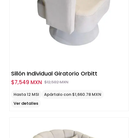
Sillón Individual Giratorio Orbitt
$
7,549 MXN
$
12,582 MXN
Original
Current
price
price
Hasta 12 MSI
Apártalo con $1,660.78 MXN
was:
is:
Ver detalles
$12,582
$7,549
MXN.
MXN.