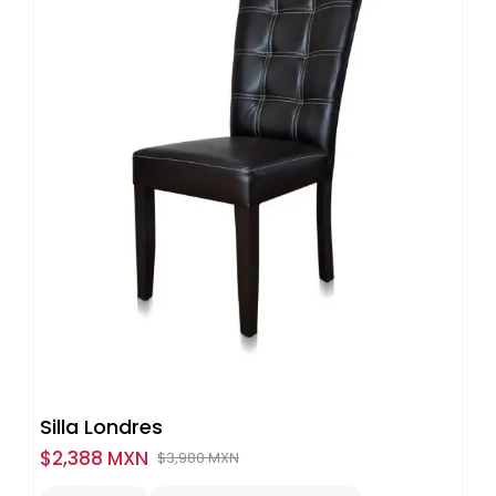
Silla Londres
$
2,388 MXN
$
3,980 MXN
Original
Current