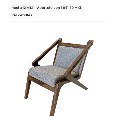
Original
Current
price
price
Hasta 12 MSI
Apártalo con $641.30 MXN
was:
is:
Ver detalles
$4,858
$2,915
MXN.
MXN.