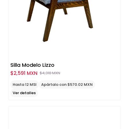
Silla Modelo Lizzo
$
2,591 MXN
$
4,318 MXN
Original
Current
price
price
Hasta 12 MSI
Apártalo con $570.02 MXN
was:
is:
Ver detalles
$4,318
$2,591
MXN.
MXN.