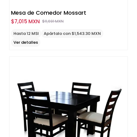
Mesa de Comedor Mossart
$
7,015 MXN
$
11,691 MXN
Original
Current
price
price
Hasta 12 MSI
Apártalo con $1,543.30 MXN
was:
is:
Ver detalles
$11,691
$7,015
MXN.
MXN.