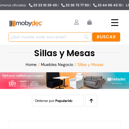
Sillas
Skip
iales:
33 33 10 39 45
|
33 36 73 77 50
|
33 44 96 43 13
|
Llámanos y ob
to
content
y
Sillas y Mesas
Mesas
Home
Muebles Negocio
Sillas y Mesas
Ordenar por
Popularidad