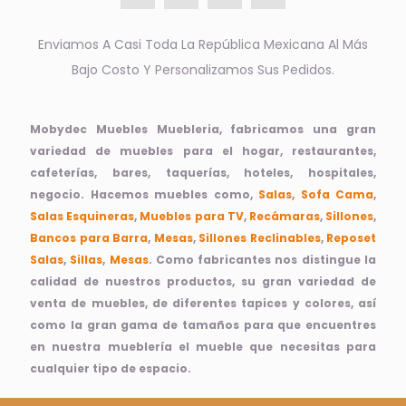
Enviamos A Casi Toda La República Mexicana Al Más
Bajo Costo Y Personalizamos Sus Pedidos.
Mobydec Muebles Muebleria, fabricamos una gran
variedad de muebles para el hogar, restaurantes,
cafeterías, bares, taquerías, hoteles, hospitales,
negocio. Hacemos muebles como,
Salas
,
Sofa Cama
,
Salas Esquineras
,
Muebles para TV
,
Recámaras
,
Sillones
,
Bancos para Barra
,
Mesas
,
Sillones Reclinables
,
Reposet
Salas
,
Sillas
,
Mesas
. Como fabricantes nos distingue la
calidad de nuestros productos, su gran variedad de
venta de muebles, de diferentes tapices y colores, así
como la gran gama de tamaños para que encuentres
en nuestra mueblería el mueble que necesitas para
cualquier tipo de espacio.