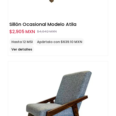
Sillón Ocasional Modelo Atila
$
2,905 MXN
$
4,842 MXN
Original
Current
price
price
Hasta 12 MSI
Apártalo con $639.10 MXN
was:
is:
Ver detalles
$4,842
$2,905
MXN.
MXN.