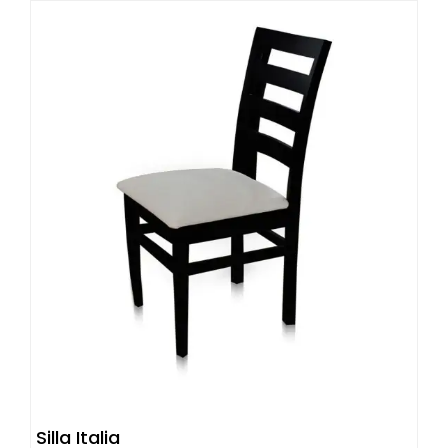
MXN.
MXN.
Silla Italia