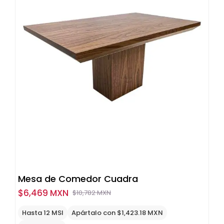
Mesa de Comedor Cuadra
$
6,469 MXN
$
10,782 MXN
Original
Current
price
price
Hasta 12 MSI
Apártalo con $1,423.18 MXN