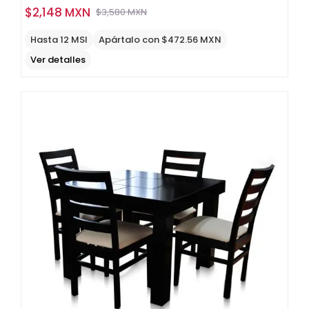
$
2,148 MXN
$
3,580 MXN
Original
Current
price
price
Hasta 12 MSI
Apártalo con $472.56 MXN
was:
is:
Ver detalles
$3,580
$2,148
MXN.
MXN.