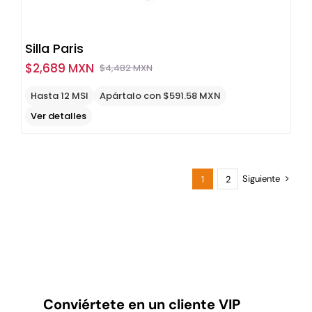
Silla Paris
$
2,689 MXN
$
4,482 MXN
Original
Current
price
price
Hasta 12 MSI
Apártalo con $591.58 MXN
was:
is:
Ver detalles
$4,482
$2,689
MXN.
MXN.
Siguiente
1
2
Conviértete en un cliente VIP