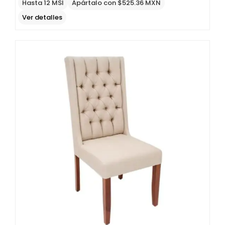
price
price
Hasta 12 MSI
Apártalo con $525.36 MXN
was:
is:
Ver detalles
$3,980
$2,388
MXN.
MXN.