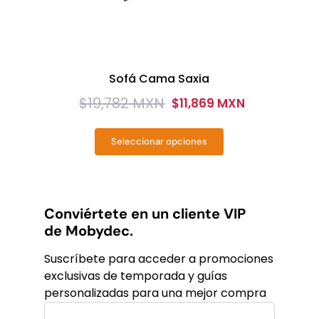
Sofá Cama Saxia
$
19,782 MXN
$
11,869 MXN
Original
Current
price
price
Seleccionar opciones
was:
is:
Este
producto
$19,782
$11,869
tiene
MXN.
MXN.
múltiples
variantes.
Conviértete en un cliente VIP
Las
de Mobydec.
opciones
se
Suscríbete para acceder a promociones
pueden
exclusivas de temporada y guías
elegir
personalizadas para una mejor compra
en
la