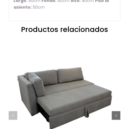
Largo:
50cm
Fondo:
50cm
Alto:
90cm
Piso al
asiento:
50cm
Productos relacionados