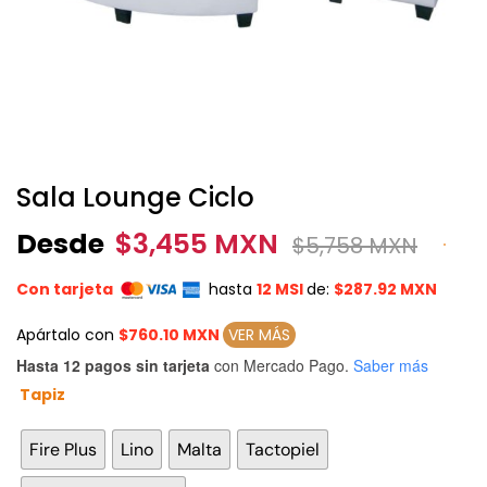
Sala Lounge Ciclo
Desde
$
3,455 MXN
$
5,758 MXN
Con tarjeta
hasta
12 MSI
de:
$287.92 MXN
Apártalo con
$760.10 MXN
VER MÁS
Hasta 12 pagos sin tarjeta
con Mercado Pago.
Saber más
Tapiz

Fire Plus
Lino
Malta
Tactopiel