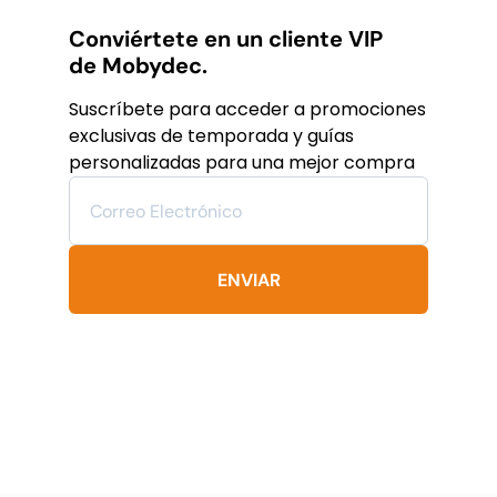
múltiples
variantes.
Conviértete en un cliente VIP
Las
de Mobydec.
opciones
se
Suscríbete para acceder a promociones
pueden
exclusivas de temporada y guías
elegir
personalizadas para una mejor compra
en
la
página
de
producto
ENVIAR