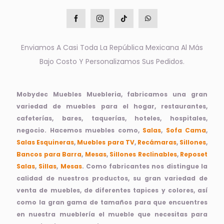
Enviamos A Casi Toda La República Mexicana Al Más
Bajo Costo Y Personalizamos Sus Pedidos.
Mobydec Muebles Muebleria, fabricamos una gran
variedad de muebles para el hogar, restaurantes,
cafeterías, bares, taquerías, hoteles, hospitales,
negocio. Hacemos muebles como,
Salas
,
Sofa Cama
,
Salas Esquineras
,
Muebles para TV
,
Recámaras
,
Sillones
,
Bancos para Barra
,
Mesas
,
Sillones Reclinables
,
Reposet
Salas
,
Sillas
,
Mesas
. Como fabricantes nos distingue la
calidad de nuestros productos, su gran variedad de
venta de muebles, de diferentes tapices y colores, así
como la gran gama de tamaños para que encuentres
en nuestra mueblería el mueble que necesitas para