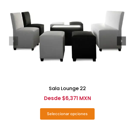
Sala Lounge 22
Desde
$
6,371 MXN
Seleccionar opciones
Este
producto
tiene