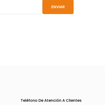
pueden
ENVIAR
elegir
en
la
página
de
producto
o
Teléfono De Atención A Clientes