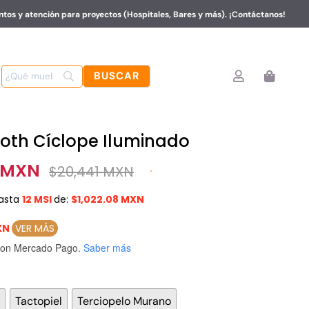
tos y atención para proyectos (Hospitales, Bares y más). ¡Contáctanos!
oth Cíclope Iluminado
5 MXN
$
20,441 MXN
asta
12 MSI
de:
$1,022.08 MXN
XN
VER MÁS
on Mercado Pago.
Saber más

Tactopiel
Terciopelo Murano