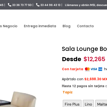
|
|
|
 45
33 36 73 77 50
33 44 96 43 13
Llámanos y obtén MSI, descuen
s Negocio
Entrega inmediata
Blog
Contacto
Sala Lounge Bo
Desde
$
12,26
Con tarjeta
h
Apártalo con
$2,698.30 M
Hasta 12 pagos sin tarjeta
c
Tapiz
Fire Plus
Lino
Malta