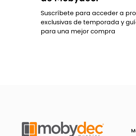
pueden
elegir
Suscríbete para acceder a pr
en
exclusivas de temporada y gu
la
para una mejor compra
página
de
producto
M