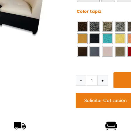
Color tapiz
Sala
Lounge
Booth
Solicitar Cotización
Cíclope
Iluminado
cantidad