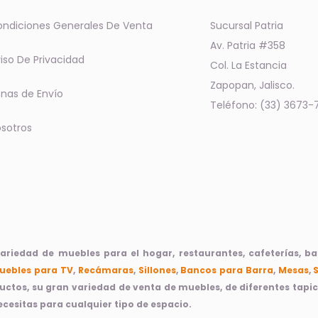
ndiciones Generales De Venta
Sucursal Patria
Av. Patria #358
iso De Privacidad
Col. La Estancia
Zapopan, Jalisco.
nas de Envío
Teléfono: (33) 3673-
sotros
iedad de muebles para el hogar, restaurantes, cafeterías, bare
uebles para TV
,
Recámaras
,
Sillones
,
Bancos para Barra
,
Mesas
,
ductos, su gran variedad de venta de muebles, de diferentes tap
cesitas para cualquier tipo de espacio.