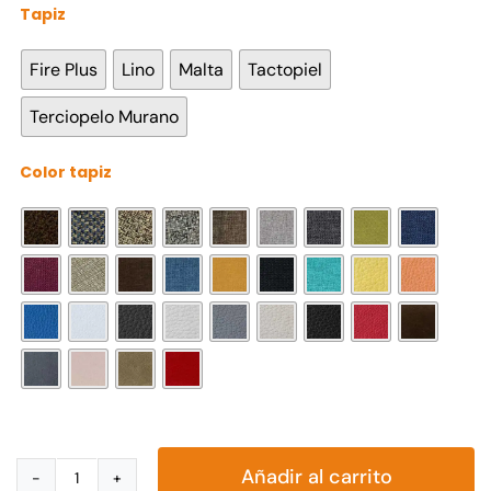
Tapiz

Fire Plus
Lino
Malta
Tactopiel
Terciopelo Murano
Color tapiz

Añadir al carrito
Sala