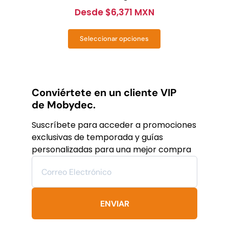
Desde
$
6,371 MXN
Seleccionar opciones
Este
producto
tiene
múltiples
variantes.
Conviértete en un cliente VIP
Las
de Mobydec.
opciones
se
Suscríbete para acceder a promociones
pueden
exclusivas de temporada y guías
elegir
personalizadas para una mejor compra
en
la
página
de
producto
ENVIAR