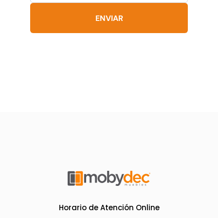
de
producto
ENVIAR
Horario de Atención Online