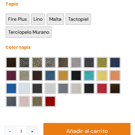
Tapiz

Fire Plus
Lino
Malta
Tactopiel
Terciopelo Murano
Color tapiz

Añadir al carrito
Love