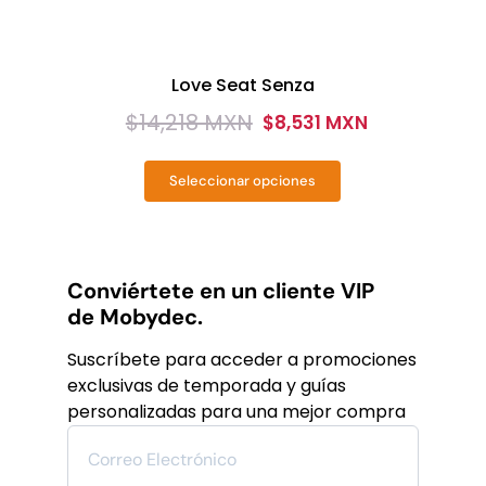
Love Seat Senza
$
14,218 MXN
$
8,531 MXN
Original
Current
price
price
Seleccionar opciones
was:
is:
Este
producto
$14,218
$8,531
tiene
MXN.
MXN.
múltiples
variantes.
Conviértete en un cliente VIP
Las
de Mobydec.
opciones
se
Suscríbete para acceder a promociones
pueden
exclusivas de temporada y guías
elegir
personalizadas para una mejor compra
en
la
página