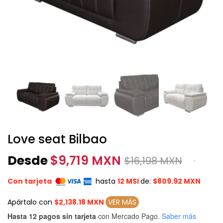
Love seat Bilbao
Desde
$
9,719 MXN
$
16,198 MXN
Con tarjeta
hasta
12 MSI
de:
$809.92 MXN
Apártalo con
$2,138.18 MXN
VER MÁS
Hasta 12 pagos sin tarjeta
con Mercado Pago.
Saber más