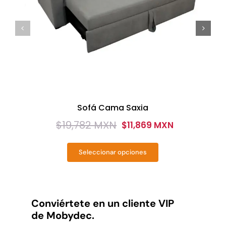
Sofá Cama Saxia
$
19,782 MXN
$
11,869 MXN
Original
Current
price
price
Seleccionar opciones
was:
is:
Este
producto
$19,782
$11,869
tiene
MXN.
MXN.
múltiples
variantes.
Conviértete en un cliente VIP
Las
de Mobydec.
opciones