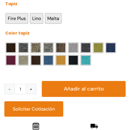
Tapiz

Fire Plus
Lino
Malta
Color tapiz

Añadir al carrito
Love
Seat
Torino
Solicitar Cotización
cantidad