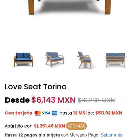
Love Seat Torino
Desde
$
6,143 MXN
$
10,238 MXN
Con tarjeta
hasta
12 MSI
de:
$511.92 MXN
Apártalo con
$1,351.46 MXN
VER MÁS
Hasta 12 pagos sin tarjeta
con Mercado Pago.
Saber más