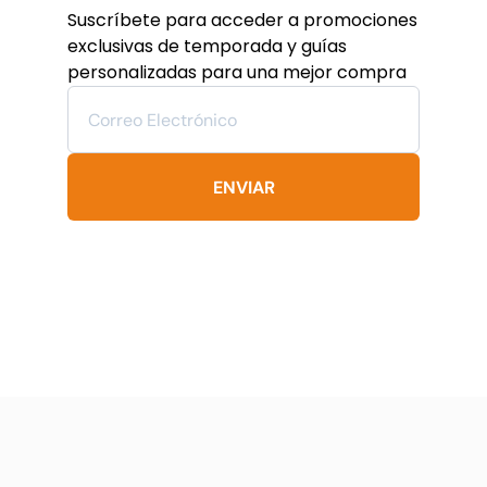
se
Suscríbete para acceder a promociones
pueden
exclusivas de temporada y guías
elegir
personalizadas para una mejor compra
en
la
página
de
producto
ENVIAR