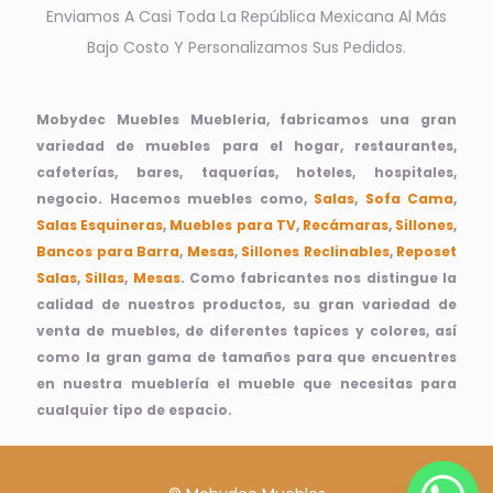
Enviamos A Casi Toda La República Mexicana Al Más
Bajo Costo Y Personalizamos Sus Pedidos.
Mobydec Muebles Muebleria, fabricamos una gran
variedad de muebles para el hogar, restaurantes,
cafeterías, bares, taquerías, hoteles, hospitales,
negocio. Hacemos muebles como,
Salas
,
Sofa Cama
,
Salas Esquineras
,
Muebles para TV
,
Recámaras
,
Sillones
,
Bancos para Barra
,
Mesas
,
Sillones Reclinables
,
Reposet
Salas
,
Sillas
,
Mesas
. Como fabricantes nos distingue la
calidad de nuestros productos, su gran variedad de
venta de muebles, de diferentes tapices y colores, así
como la gran gama de tamaños para que encuentres
en nuestra mueblería el mueble que necesitas para
cualquier tipo de espacio.