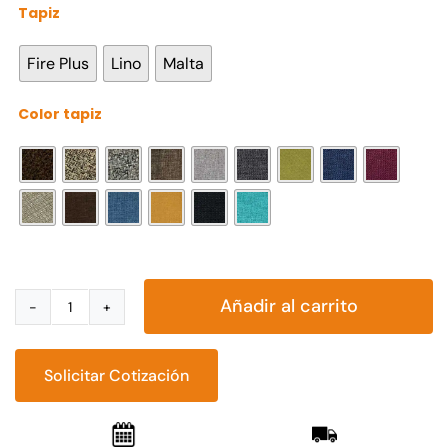
Tapiz

Fire Plus
Lino
Malta
Color tapiz

Añadir al carrito
Sillón
Michigan
cantidad
Solicitar Cotización