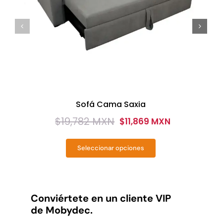
Sofá Cama Saxia
$
19,782 MXN
$
11,869 MXN
Original
Current
price
price
Seleccionar opciones
was:
is:
Este
producto
$19,782
$11,869
tiene
MXN.
MXN.
múltiples
variantes.
Conviértete en un cliente VIP
Las
de Mobydec.
opciones