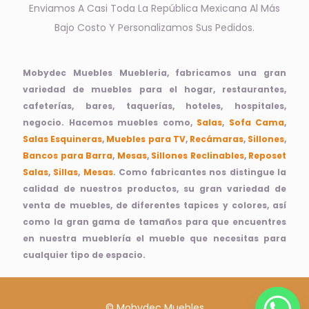
Enviamos A Casi Toda La República Mexicana Al Más
Bajo Costo Y Personalizamos Sus Pedidos.
Mobydec Muebles Muebleria, fabricamos una gran
variedad de muebles para el hogar, restaurantes,
cafeterías, bares, taquerías, hoteles, hospitales,
negocio. Hacemos muebles como,
Salas
,
Sofa Cama
,
Salas Esquineras
,
Muebles para TV
,
Recámaras
,
Sillones
,
Bancos para Barra
,
Mesas
,
Sillones Reclinables
,
Reposet
Salas
,
Sillas
,
Mesas
. Como fabricantes nos distingue la
calidad de nuestros productos, su gran variedad de
venta de muebles, de diferentes tapices y colores, así
como la gran gama de tamaños para que encuentres
en nuestra mueblería el mueble que necesitas para
cualquier tipo de espacio.
© Mobydec Muebles