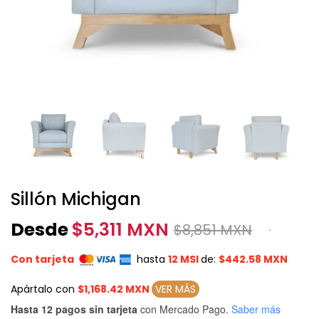
Sillón Michigan
Desde
$
5,311 MXN
$
8,851 MXN
Con tarjeta
hasta
12 MSI
de:
$442.58 MXN
Apártalo con
$1,168.42 MXN
VER MÁS
Hasta 12 pagos sin tarjeta
con Mercado Pago.
Saber más