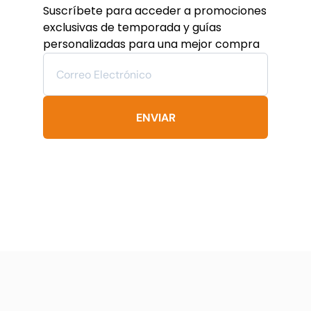
se
Suscríbete para acceder a promociones
pueden
exclusivas de temporada y guías
elegir
personalizadas para una mejor compra
en
la
página
de
producto
ENVIAR