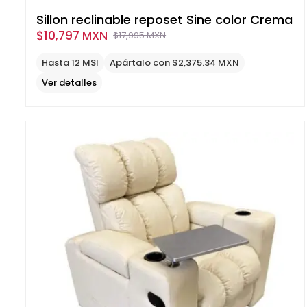
Sillon reclinable reposet Sine color Crema
$
10,797 MXN
$
17,995 MXN
Original
Current
price
price
Hasta 12 MSI
Apártalo con $2,375.34 MXN
was:
is:
Ver detalles
$17,995
$10,797
MXN.
MXN.