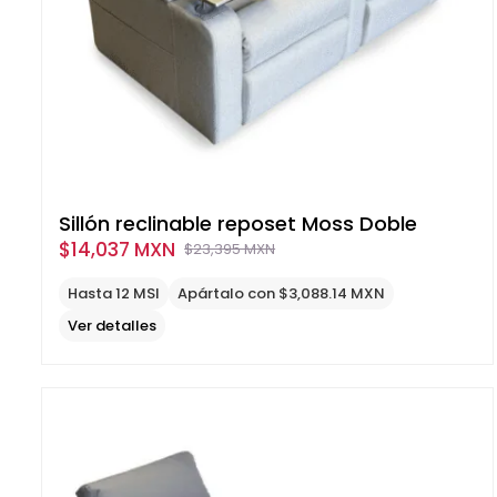
Sillón reclinable reposet Moss Doble
$
14,037 MXN
$
23,395 MXN
Original
Current
price
price
Hasta 12 MSI
Apártalo con $3,088.14 MXN
was:
is:
Ver detalles
$23,395
$14,037
MXN.
MXN.