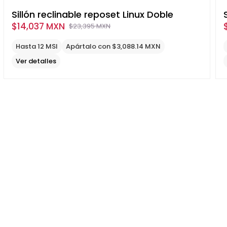
Sillón reclinable reposet Linux Doble
$
14,037 MXN
$
23,395 MXN
Original
Current
price
price
Hasta 12 MSI
Apártalo con $3,088.14 MXN
was:
is:
Ver detalles
$23,395
$14,037
MXN.
MXN.