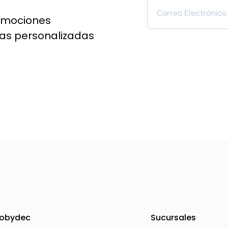
omociones
ías personalizadas
obydec
Sucursales