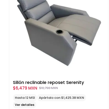
Sillón reclinable reposet Serenity
$
6,479 MXN
$
10,798 MXN
Original
Current
price
price
Hasta 12 MSI
Apártalo con $1,425.38 MXN
was:
is:
Ver detalles