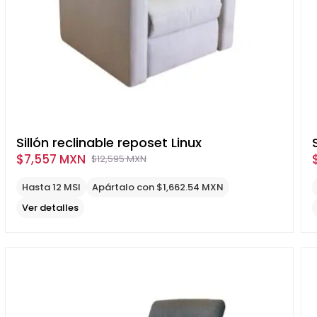
Sillón reclinable reposet Linux
$
7,557 MXN
$
12,595 MXN
Original
Current
price
price
Hasta 12 MSI
Apártalo con $1,662.54 MXN
was:
is:
Ver detalles
$12,595
$7,557
MXN.
MXN.