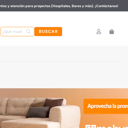
tos y atención para proyectos (Hospitales, Bares y más). ¡Contáctanos!