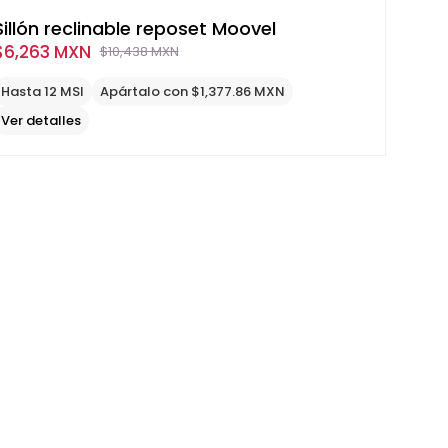
Sillón reclinable reposet Moovel
$
6,263 MXN
$
10,438 MXN
Original
Current
price
price
Hasta 12 MSI
Apártalo con $1,377.86 MXN
was:
is:
Ver detalles
$10,438
$6,263
MXN.
MXN.