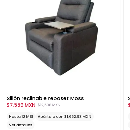
Sillón reclinable reposet Moss
$
7,559 MXN
$
12,598 MXN
Original
Current
price
price
Hasta 12 MSI
Apártalo con $1,662.98 MXN
was:
is:
Ver detalles