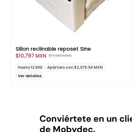
Sillon reclinable reposet Sine
$
10,797 MXN
$
17,995 MXN
Original
Current
price
price
Hasta 12 MSI
Apártalo con $2,375.34 MXN
was:
is:
Ver detalles
$17,995
$10,797
MXN.
MXN.
Conviértete en un cli
de Mobydec.