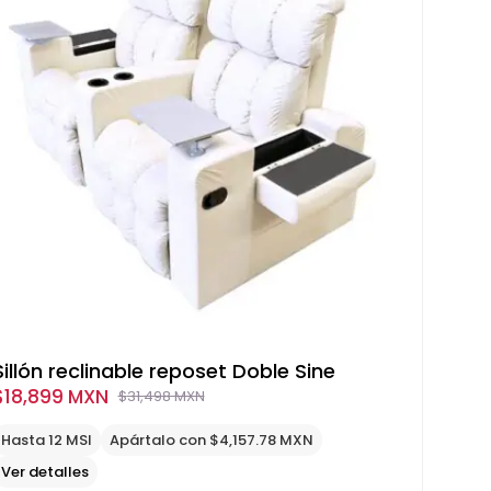
Sillón reclinable reposet Doble Sine
$
18,899 MXN
$
31,498 MXN
Original
Current
price
price
Hasta 12 MSI
Apártalo con $4,157.78 MXN
was:
is:
Ver detalles