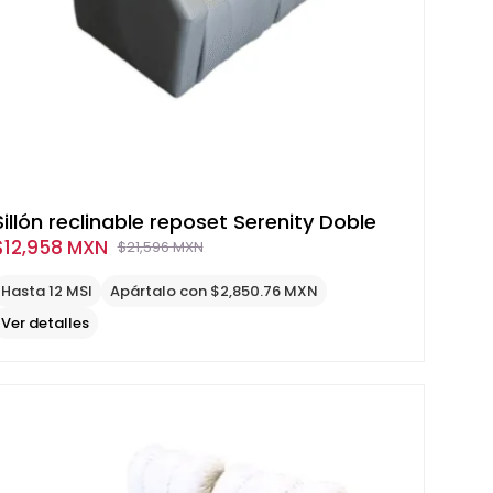
Sillón reclinable reposet Serenity Doble
$
12,958 MXN
$
21,596 MXN
Original
Current
price
price
Hasta 12 MSI
Apártalo con $2,850.76 MXN
was:
is:
Ver detalles
$21,596
$12,958
MXN.
MXN.