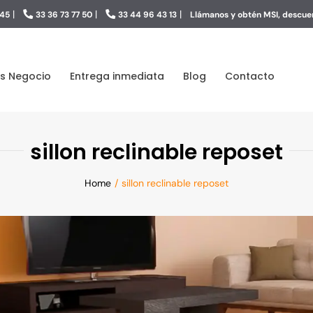
|
|
|
 45
33 36 73 77 50
33 44 96 43 13
Llámanos y obtén MSI, descuen
s Negocio
Entrega inmediata
Blog
Contacto
sillon reclinable reposet
Home
sillon reclinable reposet