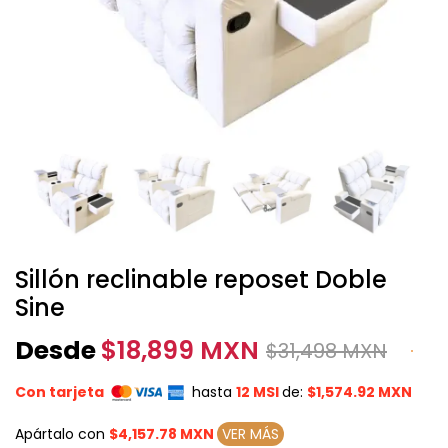
Sillón reclinable reposet Doble
Sine
Desde
$
18,899 MXN
$
31,498 MXN
Con tarjeta
hasta
12 MSI
de:
$1,574.92 MXN
Apártalo con
$4,157.78 MXN
VER MÁS