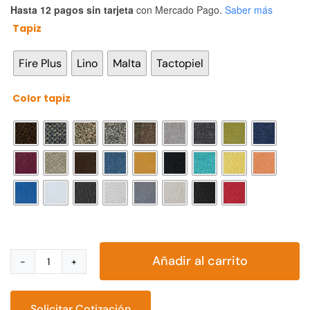
Hasta 12 pagos sin tarjeta
con Mercado Pago.
Saber más
Tapiz

Fire Plus
Lino
Malta
Tactopiel
Color tapiz

Añadir al carrito
Sillón
reclinable
reposet
Solicitar Cotización