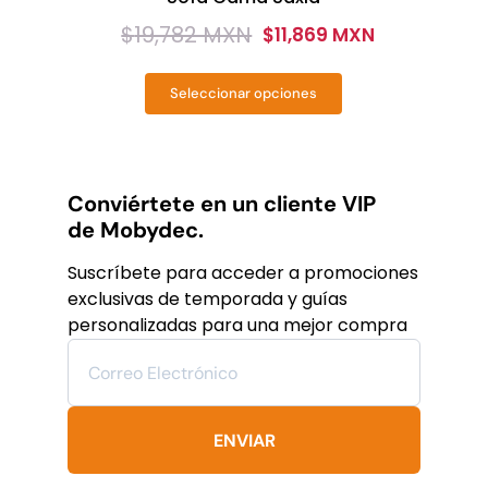
$
19,782 MXN
$
11,869 MXN
Original
Current
price
price
Seleccionar opciones
was:
is:
Este
producto
$19,782
$11,869
tiene
MXN.
MXN.
múltiples
variantes.
Conviértete en un cliente VIP
Las
de Mobydec.
opciones
se
Suscríbete para acceder a promociones
pueden
exclusivas de temporada y guías
elegir
personalizadas para una mejor compra
en
la
página
de
producto
ENVIAR