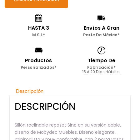
Doble
Sine
cantidad
HASTA 3
Envíos A Gran
M.S.I.*
Parte De México*
Productos
Tiempo De
Personalizados*
Fabricación*
15 A 20 Días Hábiles.
Descripción
DESCRIPCIÓN
Sillón reclinable reposet Sine en su versión doble,
diseño de Mobydec Muebles. Diseño elegante,
minimalista y muy confortable, con 2 porta vasos