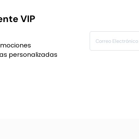
ente VIP
omociones
ías personalizadas