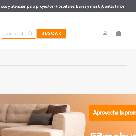
tos y atención para proyectos (Hospitales, Bares y más). ¡Contáctanos!