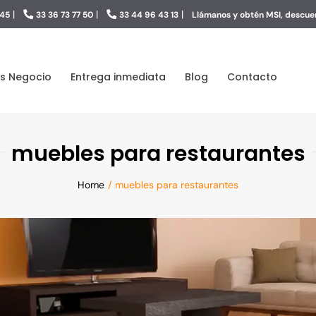
|
|
|
 45
33 36 73 77 50
33 44 96 43 13
Llámanos y obtén MSI, descuen
s Negocio
Entrega inmediata
Blog
Contacto
muebles para restaurantes
Home
muebles para restaurantes