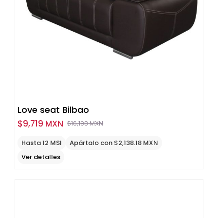
Love seat Bilbao
$
9,719 MXN
$
16,198 MXN
Original
Current
price
price
Hasta 12 MSI
Apártalo con $2,138.18 MXN
was:
is:
Ver detalles
$16,198
$9,719
MXN.
MXN.