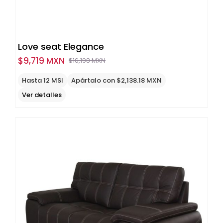
Love seat Elegance
$
9,719 MXN
$
16,198 MXN
Original
Current
price
price
Hasta 12 MSI
Apártalo con $2,138.18 MXN
was:
is:
Ver detalles
$16,198
$9,719
MXN.
MXN.