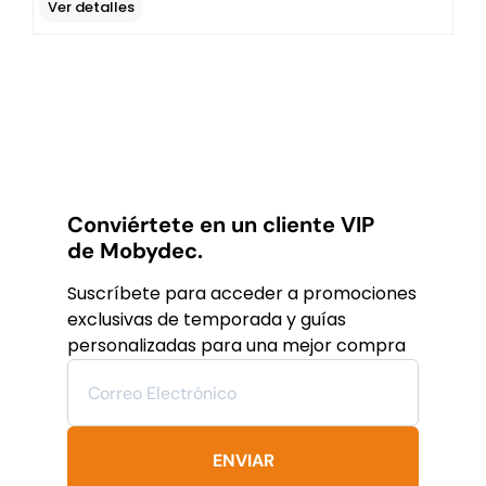
was:
is:
Ver detalles
$13,855
$8,313
MXN.
MXN.
Conviértete en un cliente VIP
de Mobydec.
Suscríbete para acceder a promociones
exclusivas de temporada y guías
personalizadas para una mejor compra
ENVIAR