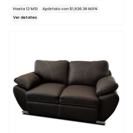
Original
Current
price
price
Hasta 12 MSI
Apártalo con $1,636.36 MXN
was:
is:
Ver detalles
$12,397
$7,438
MXN.
MXN.