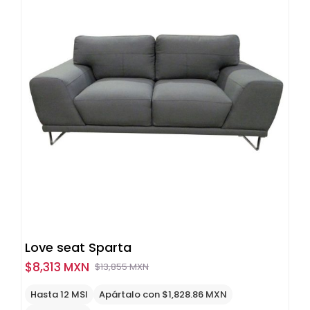
Love seat Sparta
$
8,313 MXN
$
13,855 MXN
Original
Current
price
price
Hasta 12 MSI
Apártalo con $1,828.86 MXN