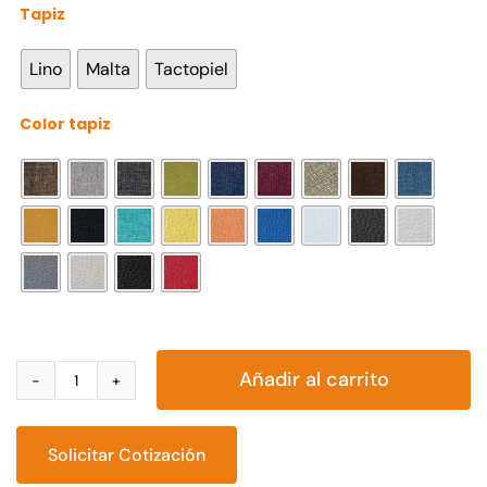
Tapiz

Lino
Malta
Tactopiel
Color tapiz

Añadir al carrito
Taburete
Largo
cantidad
Solicitar Cotización