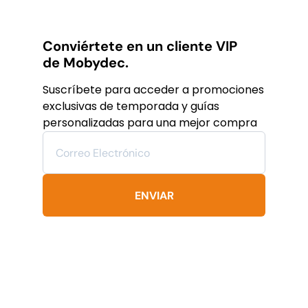
$14,218
$8,531
tiene
MXN.
MXN.
múltiples
variantes.
Conviértete en un cliente VIP
Las
de Mobydec.
opciones
se
Suscríbete para acceder a promociones
pueden
exclusivas de temporada y guías
elegir
personalizadas para una mejor compra
en
la
página
de
producto
ENVIAR