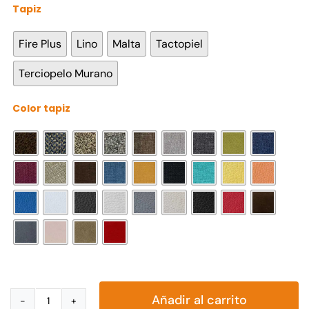
Tapiz

Fire Plus
Lino
Malta
Tactopiel
Terciopelo Murano
Color tapiz

Añadir al carrito
Love