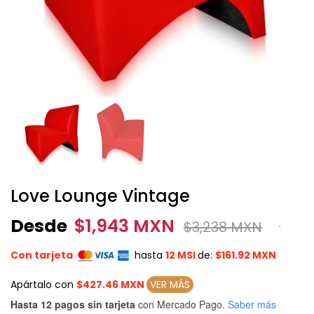
Love Lounge Vintage
Desde
$
1,943 MXN
$
3,238 MXN
Con tarjeta
hasta
12 MSI
de:
$161.92 MXN
Apártalo con
$427.46 MXN
VER MÁS
Hasta 12 pagos sin tarjeta
con Mercado Pago.
Saber más