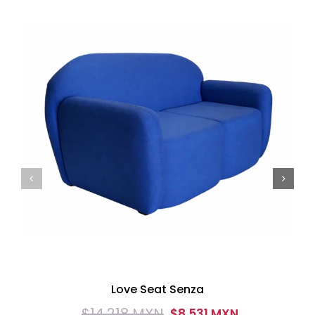
Love Seat Senza
$
14,218 MXN
$
8,531 MXN