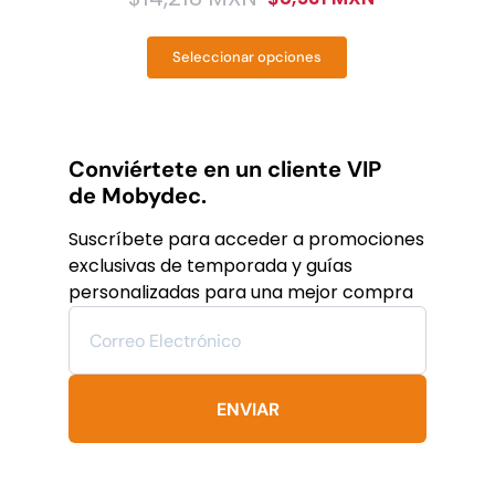
Original
Current
price
price
Seleccionar opciones
was:
is:
Este
producto
$14,218
$8,531
tiene
MXN.
MXN.
múltiples
variantes.
Conviértete en un cliente VIP
Las
de Mobydec.
opciones
se
Suscríbete para acceder a promociones
pueden
exclusivas de temporada y guías
elegir
personalizadas para una mejor compra
en
la
página
de
producto
ENVIAR