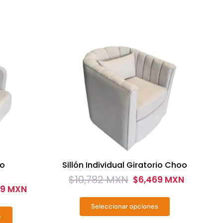
io
Sillón Individual Giratorio Choo
$
10,782 MXN
$
6,469 MXN
Original
Current
49 MXN
price
price
Seleccionar opciones
was:
is:
Este
s