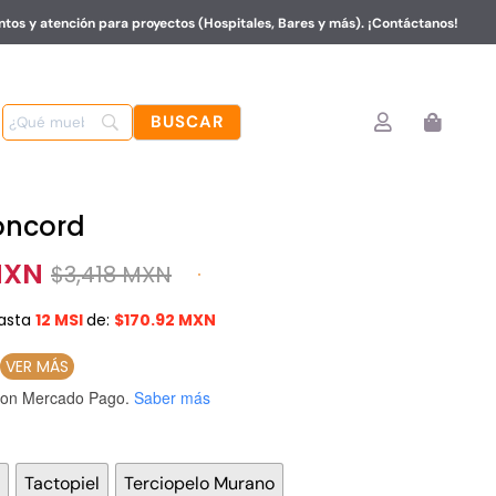
tos y atención para proyectos (Hospitales, Bares y más). ¡Contáctanos!
oncord
MXN
$
3,418 MXN
asta
12 MSI
de:
$170.92 MXN
VER MÁS
on Mercado Pago.
Saber más

Tactopiel
Terciopelo Murano