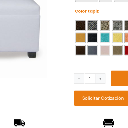
Color tapiz
Love
Lounge
Concord
Solicitar Cotización
cantidad