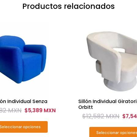
Productos relacionados
llón Individual Senza
Sillón Individual Girator
Orbitt
982 MXN
$
5,389 MXN
nal
nt
$
12,582 MXN
$
7,5
Original
Current
price
price
Seleccionar opciones
Este
Seleccionar opcione
was:
is:
Este