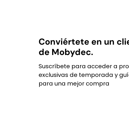
$14,218
$8,531
$8,98
$5,38
producto
MXN.
MXN.
MXN.
MXN.
tiene
múltiples
variantes.
Las
Conviértete en un cli
opciones
se
de Mobydec.
pueden
elegir
Suscríbete para acceder a pr
en
exclusivas de temporada y gu
la
para una mejor compra
página
de
producto