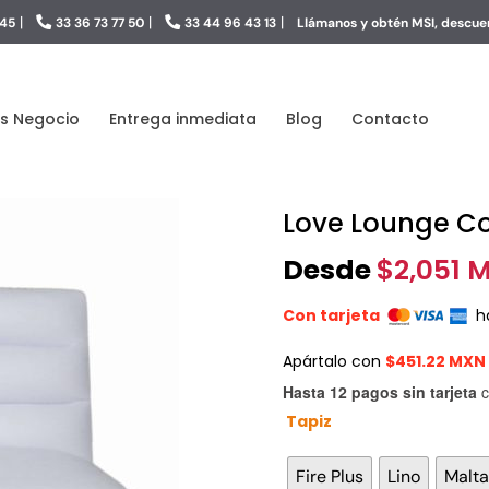
|
|
|
 45
33 36 73 77 50
33 44 96 43 13
Llámanos y obtén MSI, descuen
s Negocio
Entrega inmediata
Blog
Contacto
Love Lounge C
Desde
$
2,051 
Con tarjeta
h
Apártalo con
$451.22 MXN
Hasta 12 pagos sin tarjeta
c
Tapiz
Fire Plus
Lino
Malta