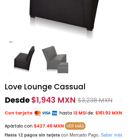
Love Lounge Cassual
Desde
$
1,943 MXN
$
3,238 MXN
Con tarjeta
hasta
12 MSI
de:
$161.92 MXN
Apártalo con
$427.46 MXN
VER MÁS
Hasta 12 pagos sin tarjeta
con Mercado Pago.
Saber más