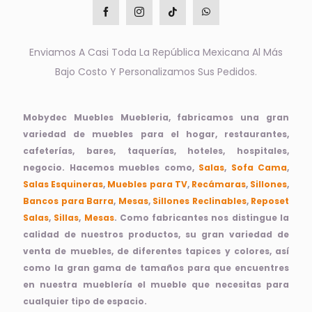
Enviamos A Casi Toda La República Mexicana Al Más
Bajo Costo Y Personalizamos Sus Pedidos.
Mobydec Muebles Muebleria, fabricamos una gran
variedad de muebles para el hogar, restaurantes,
cafeterías, bares, taquerías, hoteles, hospitales,
negocio. Hacemos muebles como,
Salas
,
Sofa Cama
,
Salas Esquineras
,
Muebles para TV
,
Recámaras
,
Sillones
,
Bancos para Barra
,
Mesas
,
Sillones Reclinables
,
Reposet
Salas
,
Sillas
,
Mesas
. Como fabricantes nos distingue la
calidad de nuestros productos, su gran variedad de
venta de muebles, de diferentes tapices y colores, así
como la gran gama de tamaños para que encuentres
en nuestra mueblería el mueble que necesitas para
cualquier tipo de espacio.