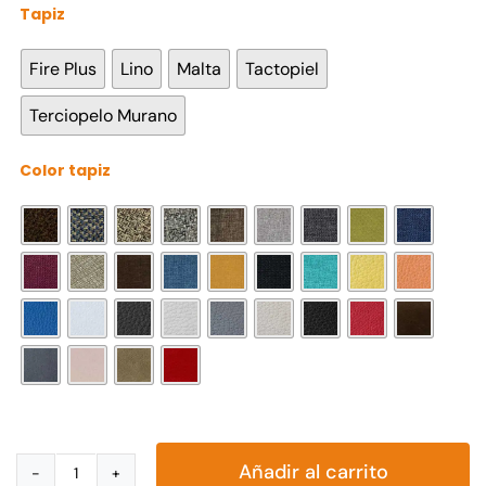
Tapiz

Fire Plus
Lino
Malta
Tactopiel
Terciopelo Murano
Color tapiz

Añadir al carrito
Love