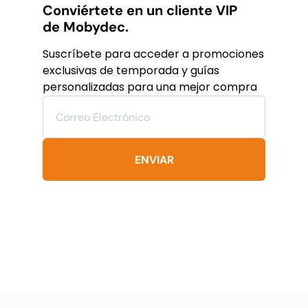
variantes.
Conviértete en un cliente VIP
Las
de Mobydec.
opciones
se
Suscríbete para acceder a promociones
pueden
exclusivas de temporada y guías
elegir
personalizadas para una mejor compra
en
la
página
de
producto
ENVIAR