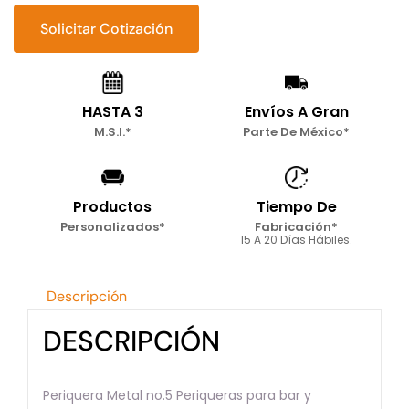
de
periqueras
Solicitar Cotización
5
cantidad
HASTA 3
Envíos A Gran
M.S.I.*
Parte De México*
Productos
Tiempo De
Personalizados*
Fabricación*
15 A 20 Días Hábiles.
Descripción
DESCRIPCIÓN
Periquera Metal no.5 Periqueras para bar y