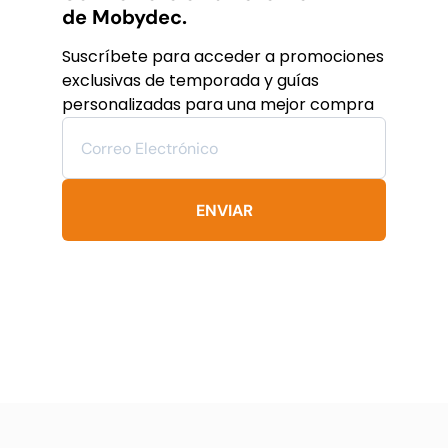
Las
de Mobydec.
opciones
se
Suscríbete para acceder a promociones
pueden
exclusivas de temporada y guías
elegir
personalizadas para una mejor compra
en
la
página
de
producto
ENVIAR