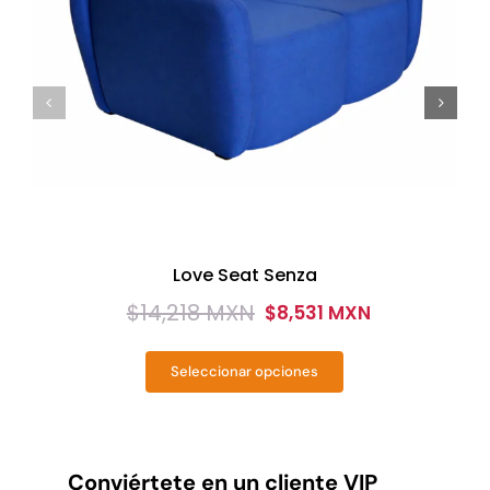
Love Seat Senza
$
14,218 MXN
$
8,531 MXN
Original
Current
price
price
Seleccionar opciones
was:
is:
Este
producto
$14,218
$8,531
tiene
MXN.
MXN.
múltiples
variantes.
Conviértete en un cliente VIP