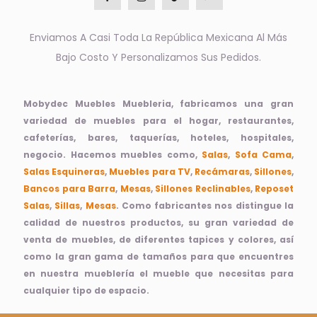
Enviamos A Casi Toda La República Mexicana Al Más
Bajo Costo Y Personalizamos Sus Pedidos.
Mobydec Muebles Muebleria, fabricamos una gran
variedad de muebles para el hogar, restaurantes,
cafeterías, bares, taquerías, hoteles, hospitales,
negocio. Hacemos muebles como,
Salas
,
Sofa Cama
,
Salas Esquineras
,
Muebles para TV
,
Recámaras
,
Sillones
,
Bancos para Barra
,
Mesas
,
Sillones Reclinables
,
Reposet
Salas
,
Sillas
,
Mesas
. Como fabricantes nos distingue la
calidad de nuestros productos, su gran variedad de
venta de muebles, de diferentes tapices y colores, así
como la gran gama de tamaños para que encuentres
en nuestra mueblería el mueble que necesitas para
cualquier tipo de espacio.