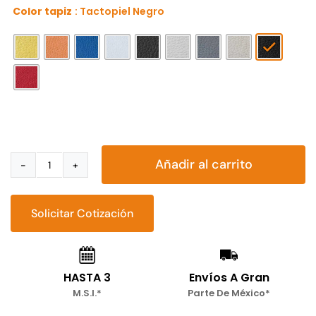
Color tapiz
: Tactopiel Negro

Añadir al carrito
Silla
restaurantera
1
Solicitar Cotización
cantidad
HASTA 3
Envíos A Gran
M.S.I.*
Parte De México*