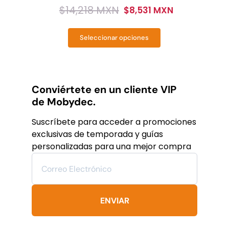
$
14,218 MXN
$
8,531 MXN
Original
Current
price
price
Seleccionar opciones
was:
is:
Este
producto
$14,218
$8,531
tiene
MXN.
MXN.
múltiples
variantes.
Conviértete en un cliente VIP
Las
de Mobydec.
opciones
se
Suscríbete para acceder a promociones
pueden
exclusivas de temporada y guías
elegir
personalizadas para una mejor compra
en
la
página
de
producto
ENVIAR