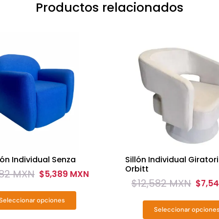
Productos relacionados
llón Individual Senza
Sillón Individual Girator
Orbitt
982 MXN
$
5,389 MXN
nal
nt
$
12,582 MXN
$
7,5
Original
Current
price
price
Seleccionar opciones
Este
Seleccionar opcione
was:
is:
Este
2
9