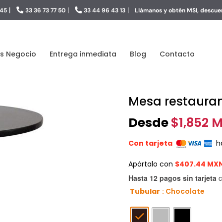
|
|
|
 45
33 36 73 77 50
33 44 96 43 13
Llámanos y obtén MSI, descuen
s Negocio
Entrega inmediata
Blog
Contacto
Mesa restauran
Desde
$
1,852 
Con tarjeta
h
Apártalo con
$407.44 MX
Hasta 12 pagos sin tarjeta
c
Tubular
: Chocolate