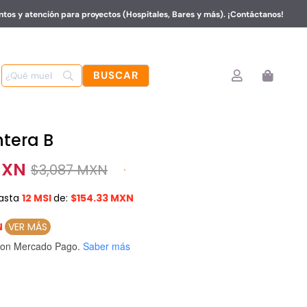
tos y atención para proyectos (Hospitales, Bares y más). ¡Contáctanos!
tera B
MXN
$
3,087 MXN
asta
12 MSI
de:
$154.33 MXN
N
VER MÁS
on Mercado Pago.
Saber más
