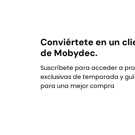
producto
MXN.
MXN.
MXN.
MXN.
tiene
múltiples
variantes.
Las
Conviértete en un cli
opciones
se
de Mobydec.
pueden
elegir
Suscríbete para acceder a pr
en
exclusivas de temporada y gu
la
para una mejor compra
página
de
producto