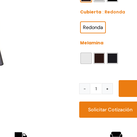
Cubierta
: Redonda
Redonda
Melamina
Mesa
restaurantera
B
Solicitar Cotización
cantidad