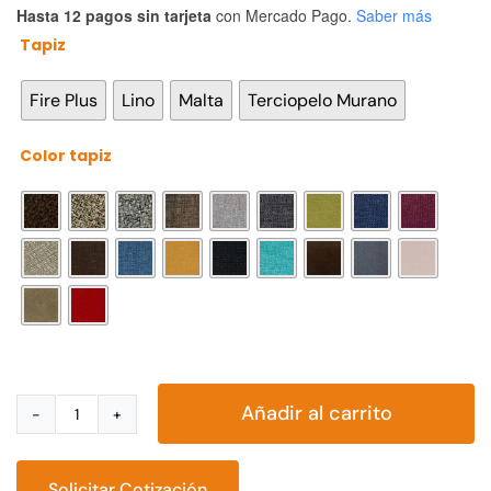
Hasta 12 pagos sin tarjeta
con Mercado Pago.
Saber más
Tapiz

Fire Plus
Lino
Malta
Terciopelo Murano
Color tapiz

Añadir al carrito
Sofá
Cama
Valenttino
Solicitar Cotización