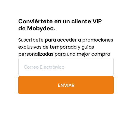
producto
$19,782
$11,869
tiene
MXN.
MXN.
múltiples
variantes.
Conviértete en un cliente VIP
Las
de Mobydec.
opciones
se
Suscríbete para acceder a promociones
pueden
exclusivas de temporada y guías
elegir
personalizadas para una mejor compra
en
la
página
de
producto
ENVIAR