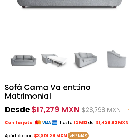
Sofá Cama Valenttino
Matrimonial
Desde
$
17,279 MXN
$
28,798 MXN
Con tarjeta
hasta
12 MSI
de:
$1,439.92 MXN
Apártalo con
$3,801.38 MXN
VER MÁS