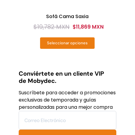
Sofá Cama Saxia
$
19,782 MXN
$
11,869 MXN
Original
Current
price
price
Seleccionar opciones
was:
is:
Este
producto
$19,782
$11,869
tiene
MXN.
MXN.
múltiples
variantes.
Conviértete en un cliente VIP
Las
de Mobydec.
opciones
se
Suscríbete para acceder a promociones
pueden
exclusivas de temporada y guías
elegir
personalizadas para una mejor compra
en
la
página
de
producto