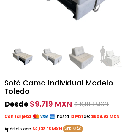
Sofá Cama Individual Modelo
Toledo
Desde
$
9,719 MXN
$
16,198 MXN
Con tarjeta
hasta
12 MSI
de:
$809.92 MXN
Apártalo con
$2,138.18 MXN
VER MÁS