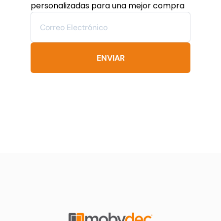
personalizadas para una mejor compra
en
la
página
de
producto
ENVIAR