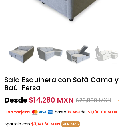
Sala Esquinera con Sofá Cama y
Baúl Fersa
Desde
$
14,280 MXN
$
23,800 MXN
Con tarjeta
hasta
12 MSI
de:
$1,190.00 MXN
Apártalo con
$3,141.60 MXN
VER MÁS