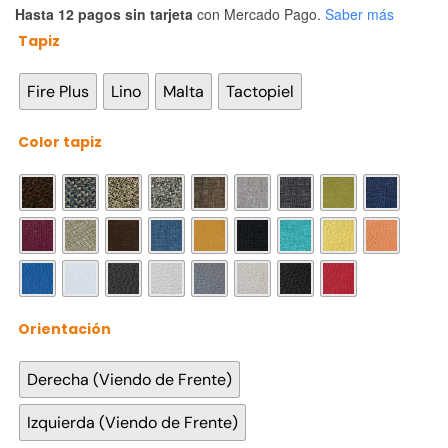
Hasta 12 pagos sin tarjeta
con Mercado Pago.
Saber más
Tapiz

Fire Plus
Lino
Malta
Tactopiel
Color tapiz

Orientación

Derecha (Viendo de Frente)
Izquierda (Viendo de Frente)