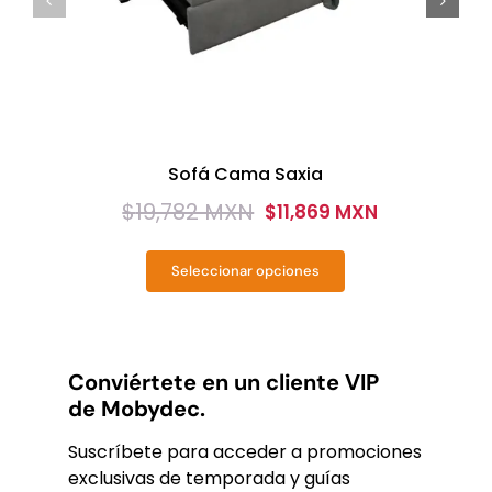
Sofá Cama Saxia
$
19,782 MXN
$
11,869 MXN
Original
Current
price
price
Seleccionar opciones
was:
is:
Este
producto
$19,782
$11,869
tiene
MXN.
MXN.
múltiples
variantes.
Conviértete en un cliente VIP
Las
de Mobydec.
opciones
se
Suscríbete para acceder a promociones
pueden
exclusivas de temporada y guías
elegir