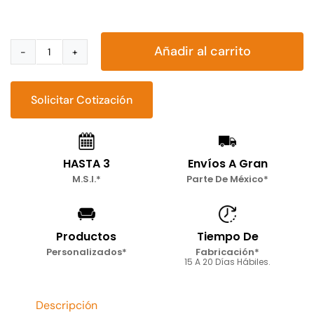
Añadir al carrito
Sala
Esquinera
con
Solicitar Cotización
Sofá
Cama
y
HASTA 3
Envíos A Gran
Baúl
M.S.I.*
Parte De México*
Fersa
cantidad
Productos
Tiempo De
Personalizados*
Fabricación*
15 A 20 Días Hábiles.
Descripción