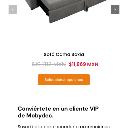
Sofá Cama Saxia
$
19,782 MXN
$
11,869 MXN
Original
Current
price
price
Seleccionar opciones
was:
is:
Este
producto
$19,782
$11,869
tiene
MXN.
MXN.
múltiples
variantes.
Conviértete en un cliente VIP
Las
de Mobydec.
opciones
se
Suscríbete para acceder a promociones