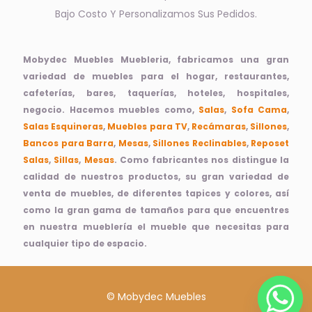
Bajo Costo Y Personalizamos Sus Pedidos.
Mobydec Muebles Muebleria, fabricamos una gran
variedad de muebles para el hogar, restaurantes,
cafeterías, bares, taquerías, hoteles, hospitales,
negocio. Hacemos muebles como,
Salas
,
Sofa Cama
,
Salas Esquineras
,
Muebles para TV
,
Recámaras
,
Sillones
,
Bancos para Barra
,
Mesas
,
Sillones Reclinables
,
Reposet
Salas
,
Sillas
,
Mesas
. Como fabricantes nos distingue la
calidad de nuestros productos, su gran variedad de
venta de muebles, de diferentes tapices y colores, así
como la gran gama de tamaños para que encuentres
en nuestra mueblería el mueble que necesitas para
cualquier tipo de espacio.
© Mobydec Muebles