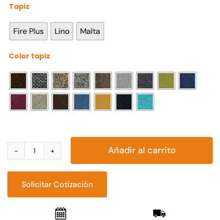
Tapiz

Fire Plus
Lino
Malta
Color tapiz

Añadir al carrito
Sillón
Irlanda
cantidad
Solicitar Cotización