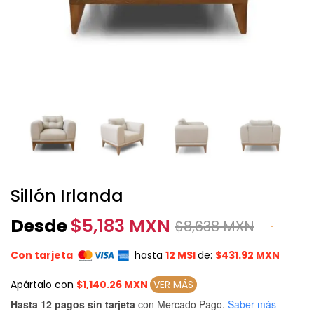
Sillón Irlanda
Desde
$
5,183 MXN
$
8,638 MXN
Con tarjeta
hasta
12 MSI
de:
$431.92 MXN
Apártalo con
$1,140.26 MXN
VER MÁS
Hasta 12 pagos sin tarjeta
con Mercado Pago.
Saber más