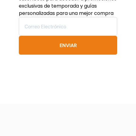
pueden
exclusivas de temporada y guías
elegir
personalizadas para una mejor compra
en
la
página
de
producto
ENVIAR