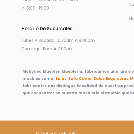
Zo
Y 15:00 -19:00
No
Horario De Sucursales
Lunes A Sábado: 10:30am A 8:00pm
Domingo: 11am A 7:00pm
Mobydec Muebles Muebleria, fabricamos una gran var
muebles como,
Salas
,
Sofa Cama
,
Salas Esquineras
,
M
fabricantes nos distingue la calidad de nuestros pro
que encuentres en nuestra mueblería el mueble que ne
© Mobydec Muebles