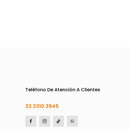
página
de
o
producto
Teléfono De Atención A Clientes
33 3310 3945