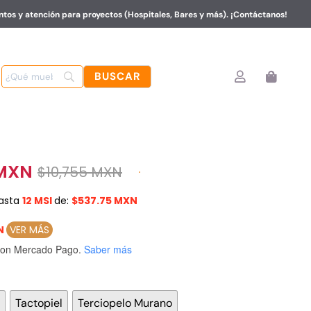
tos y atención para proyectos (Hospitales, Bares y más). ¡Contáctanos!
 MXN
$
10,755 MXN
asta
12 MSI
de:
$537.75 MXN
XN
VER MÁS
on Mercado Pago.
Saber más

Tactopiel
Terciopelo Murano