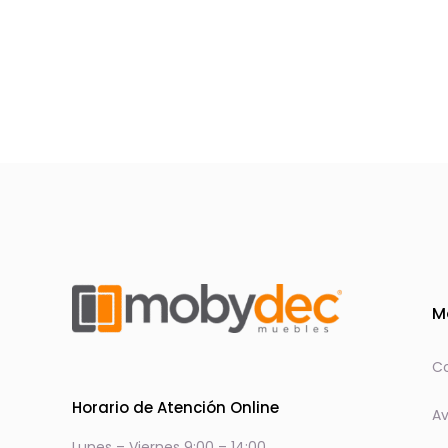
página
de
producto
M
Co
Horario de Atención Online
Av
Lunes – Viernes 9:00 – 14:00