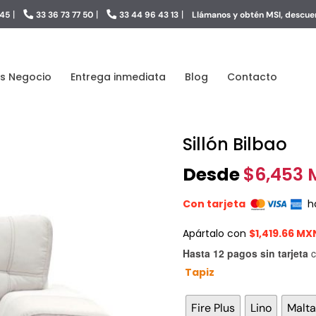
|
|
|
 45
33 36 73 77 50
33 44 96 43 13
Llámanos y obtén MSI, descuen
s Negocio
Entrega inmediata
Blog
Contacto
Sillón Bilbao
Desde
$
6,453
Con tarjeta
h
Apártalo con
$1,419.66 M
Hasta 12 pagos sin tarjeta
c
Tapiz
Fire Plus
Lino
Malta