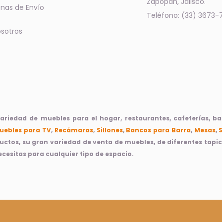
Zapopan, Jalisco.
nas de Envío
Teléfono: (33) 3673-
sotros
iedad de muebles para el hogar, restaurantes, cafeterías, bare
uebles para TV
,
Recámaras
,
Sillones
,
Bancos para Barra
,
Mesas
,
ductos, su gran variedad de venta de muebles, de diferentes tap
cesitas para cualquier tipo de espacio.