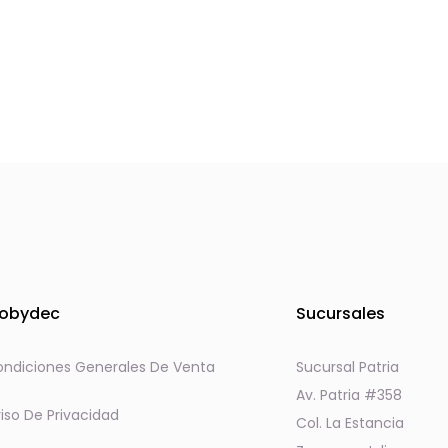
página
página
de
de
producto
product
obydec
Sucursales
ndiciones Generales De Venta
Sucursal Patria
Av. Patria #358
iso De Privacidad
Col. La Estancia