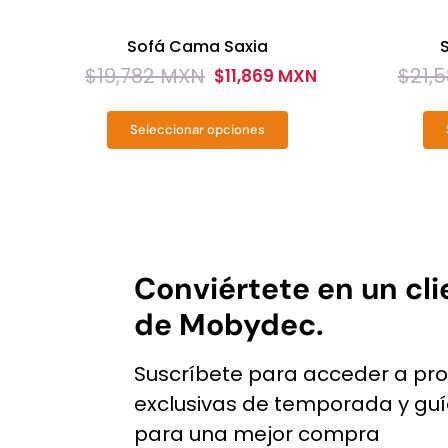
Sofá Cama Saxia
$
19,782 MXN
$
21,
$
11,869 MXN
Original
Current
Origin
Curren
price
price
price
price
Seleccionar opciones
was:
is:
was:
is:
Este
$19,782
$11,869
$21,58
$12,94
producto
MXN.
MXN.
MXN.
MXN.
tiene
múltiples
variantes.
Las
Conviértete en un cli
opciones
de Mobydec.
se
pueden
Suscríbete para acceder a pr
elegir
exclusivas de temporada y gu
en
para una mejor compra
la