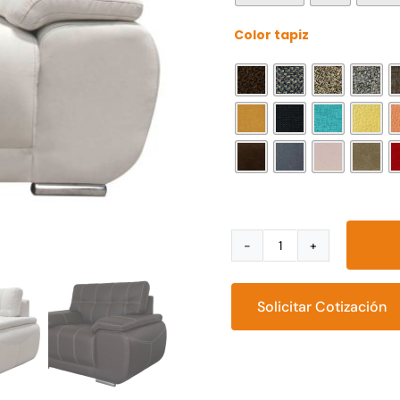
Color tapiz
Sillón
Bilbao
cantidad
Solicitar Cotización