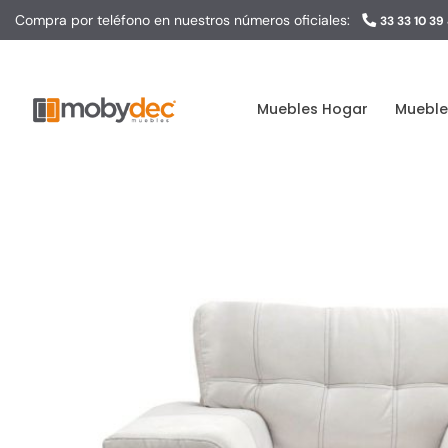
Skip
Compra por teléfono en nuestros números oficiales:
33 33 10 39
to
content
Muebles Hogar
Mueble