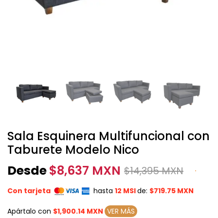
Sala Esquinera Multifuncional con
Taburete Modelo Nico
Desde
$
8,637 MXN
$
14,395 MXN
Con tarjeta
hasta
12 MSI
de:
$719.75 MXN
Apártalo con
$1,900.14 MXN
VER MÁS