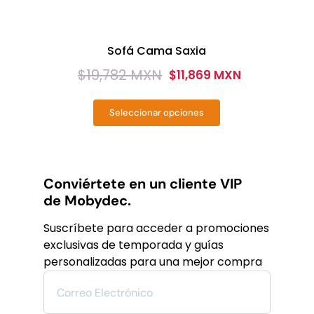
Sofá Cama Saxia
$
19,782 MXN
$
11,869 MXN
Original
Current
price
price
Seleccionar opciones
was:
is:
Este
producto
$19,782
$11,869
tiene
MXN.
MXN.
múltiples
variantes.
Conviértete en un cliente VIP
Las
de Mobydec.
opciones
se
Suscríbete para acceder a promociones
pueden
exclusivas de temporada y guías
elegir
personalizadas para una mejor compra
en
la
página
de