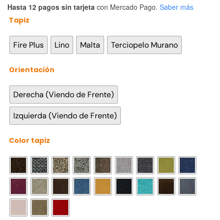
Hasta 12 pagos sin tarjeta
con Mercado Pago.
Saber más
Tapiz

Fire Plus
Lino
Malta
Terciopelo Murano
Orientación

Derecha (Viendo de Frente)
Izquierda (Viendo de Frente)
Color tapiz
