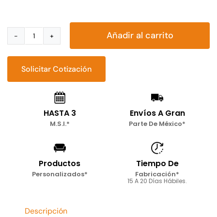
Añadir al carrito
Sala
Esquinera
Multifuncional
Solicitar Cotización
con
Taburete
Modelo
HASTA 3
Envíos A Gran
Nico
M.S.I.*
Parte De México*
cantidad
Productos
Tiempo De
Personalizados*
Fabricación*
15 A 20 Días Hábiles.
Descripción