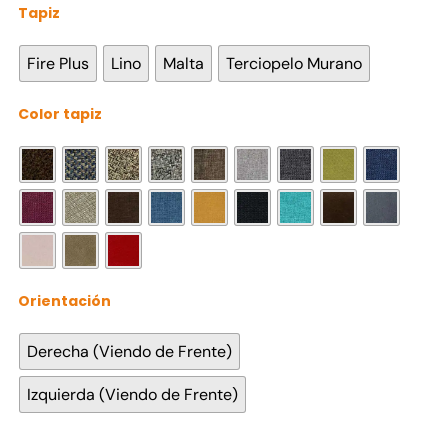
Tapiz

Fire Plus
Lino
Malta
Terciopelo Murano
Color tapiz

Orientación

Derecha (Viendo de Frente)
Izquierda (Viendo de Frente)