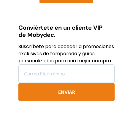
was:
is:
Este
producto
$19,782
$11,869
tiene
MXN.
MXN.
múltiples
variantes.
Conviértete en un cliente VIP
Las
de Mobydec.
opciones
se
Suscríbete para acceder a promociones
pueden
exclusivas de temporada y guías
elegir
personalizadas para una mejor compra
en
la
página
de
producto
ENVIAR