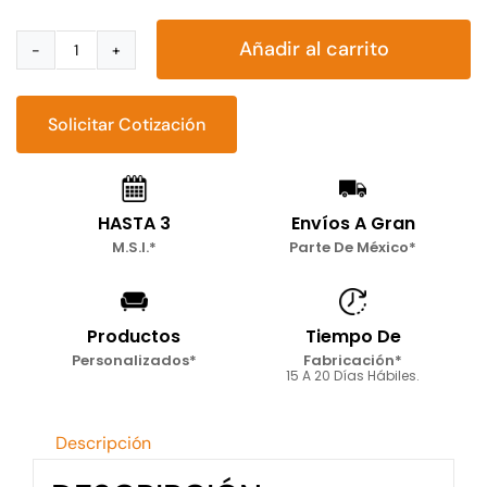
Añadir al carrito
Sala
esquinera
Britania
Solicitar Cotización
3
piezas
cantidad
HASTA 3
Envíos A Gran
M.S.I.*
Parte De México*
Productos
Tiempo De
Personalizados*
Fabricación*
15 A 20 Días Hábiles.
Descripción