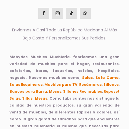
Enviamos A Casi Toda La República Mexicana Al Más
Bajo Costo Y Personalizamos Sus Pedidos.
Mobydec Muebles Muebleria, fabricamos una gran
variedad de muebles para el hogar, restaurantes,
cafeterías, bares, taquerías, hoteles, hospitales,
negocio. Hacemos muebles como,
Salas
,
Sofa Cama
,
Salas Esquineras
,
Muebles para TV
,
Recámaras
,
Sillones
,
Bancos para Barra
,
Mesas
,
Sillones Reclinables
,
Reposet
Salas
,
Sillas
,
Mesas
. Como fabricantes nos distingue la
calidad de nuestros productos, su gran variedad de
venta de muebles, de diferentes tapices y colores, así
como la gran gama de tamaños para que encuentres
en nuestra mueblería el mueble que necesitas para