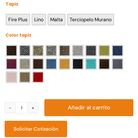
Tapiz

Fire Plus
Lino
Malta
Terciopelo Murano
Color tapiz

Añadir al carrito
Sala
Esquinera
Andrea
Solicitar Cotización
cantidad