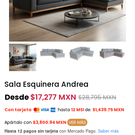
Sala Esquinera Andrea
Desde
$
17,277 MXN
$
28,795 MXN
Con tarjeta
hasta
12 MSI
de:
$1,439.75 MXN
Apártalo con
$3,800.94 MXN
VER MÁS
Hasta 12 pagos sin tarjeta
con Mercado Pago.
Saber más