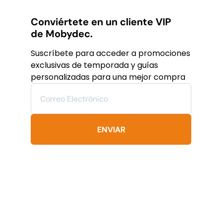
MXN.
MXN.
múltiples
variantes.
Conviértete en un cliente VIP
Las
de Mobydec.
opciones
se
Suscríbete para acceder a promociones
pueden
exclusivas de temporada y guías
elegir
personalizadas para una mejor compra
en
la
página
de
producto
ENVIAR