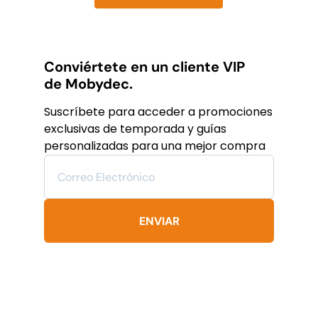
was:
is:
Este
producto
$19,782
$11,869
tiene
MXN.
MXN.
múltiples
variantes.
Conviértete en un cliente VIP
Las
de Mobydec.
opciones
se
Suscríbete para acceder a promociones
pueden
exclusivas de temporada y guías
elegir
personalizadas para una mejor compra
en
la
página
de
producto
ENVIAR