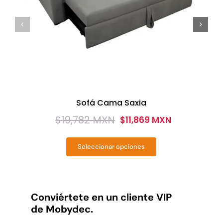
Sofá Cama Saxia
$
19,782 MXN
$
11,869 MXN
Original
Current
price
price
Seleccionar opciones
was:
is:
Este
producto
$19,782
$11,869
tiene
MXN.
MXN.
múltiples
variantes.
Conviértete en un cliente VIP
Las
de Mobydec.
opciones