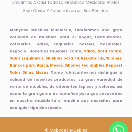
Enviamos A Casi Toda La República Mexicana Al Más
Bajo Costo Y Personalizamos Sus Pedidos.
Mobydec Muebles Muebleria, fabricamos una gran
variedad de muebles para el hogar, restaurantes,
cafeterías, bares, taquerías, hoteles, hospitales,
negocio. Hacemos muebles como,
Salas
,
Sofa Cama
,
Salas Esquineras
,
Muebles para TV
,
Recámaras
,
Sillones
,
Bancos para Barra
,
Mesas
,
Sillones Reclinables
,
Reposet
Salas
,
Sillas
,
Mesas
. Como fabricantes nos distingue la
calidad de nuestros productos, su gran variedad de
venta de muebles, de diferentes tapices y colores, así
como la gran gama de tamaños para que encuentres
en nuestra mueblería el mueble que necesitas para
cualquier tipo de espacio.
© Mobydec Muebles