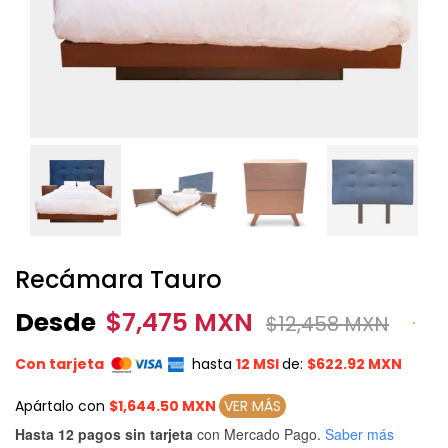
Recámara Tauro
Desde
$
7,475 MXN
$
12,458 MXN
Con tarjeta
hasta
12 MSI
de:
$622.92 MXN
Apártalo con
$1,644.50 MXN
VER MÁS
Hasta 12 pagos sin tarjeta
con Mercado Pago.
Saber más