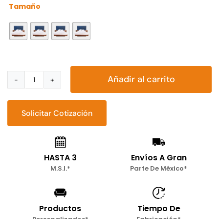
Tamaño

Añadir al carrito
Recámara
Tauro
cantidad
Solicitar Cotización
HASTA 3
Envíos A Gran
M.S.I.*
Parte De México*
Productos
Tiempo De