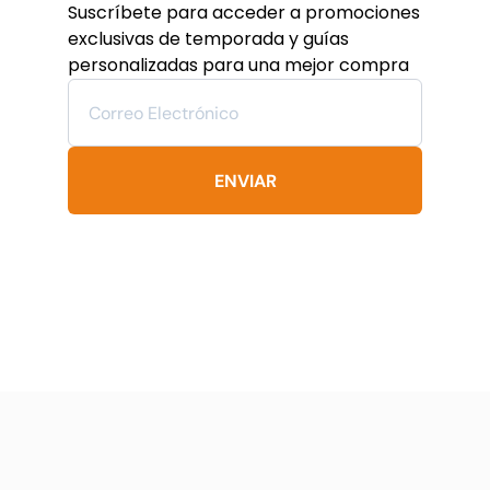
se
Suscríbete para acceder a promociones
pueden
exclusivas de temporada y guías
elegir
personalizadas para una mejor compra
en
la
página
de
producto
ENVIAR