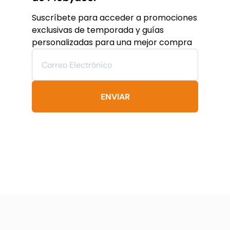
opciones
se
Suscríbete para acceder a promociones
pueden
exclusivas de temporada y guías
elegir
personalizadas para una mejor compra
en
la
página
de
producto
ENVIAR