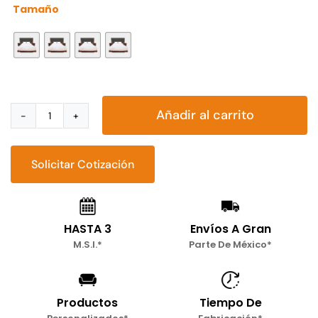
Tamaño

Añadir al carrito
Recámara
Nigeria
cantidad
Solicitar Cotización
HASTA 3
Envíos A Gran
M.S.I.*
Parte De México*
Productos
Tiempo De