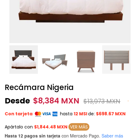
Recámara Nigeria
Desde
$
8,384 MXN
$
13,973 MXN
Con tarjeta
hasta
12 MSI
de:
$698.67 MXN
Apártalo con
$1,844.48 MXN
VER MÁS
Hasta 12 pagos sin tarjeta
con Mercado Pago.
Saber más