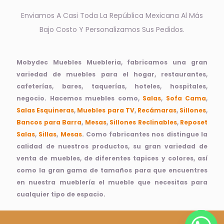
Enviamos A Casi Toda La República Mexicana Al Más
Bajo Costo Y Personalizamos Sus Pedidos.
Mobydec Muebles Muebleria, fabricamos una gran
variedad de muebles para el hogar, restaurantes,
cafeterías, bares, taquerías, hoteles, hospitales,
negocio. Hacemos muebles como,
Salas
,
Sofa Cama
,
Salas Esquineras
,
Muebles para TV
,
Recámaras
,
Sillones
,
Bancos para Barra
,
Mesas
,
Sillones Reclinables
,
Reposet
Salas
,
Sillas
,
Mesas
. Como fabricantes nos distingue la
calidad de nuestros productos, su gran variedad de
venta de muebles, de diferentes tapices y colores, así
como la gran gama de tamaños para que encuentres
en nuestra mueblería el mueble que necesitas para
cualquier tipo de espacio.