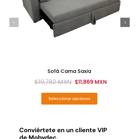
Sofá Cama Saxia
$
19,782 MXN
$
11,869 MXN
Original
Current
price
price
Seleccionar opciones
was:
is:
Este
producto
$19,782
$11,869
tiene
MXN.
MXN.
múltiples
variantes.
Conviértete en un cliente VIP
Las
de Mobydec.