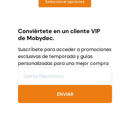
Seleccionar opciones
was:
is:
Este
producto
$19,782
$11,869
tiene
MXN.
MXN.
múltiples
variantes.
Conviértete en un cliente VIP
Las
de Mobydec.
opciones
se
Suscríbete para acceder a promociones
pueden
exclusivas de temporada y guías
elegir
personalizadas para una mejor compra
en
la
página
de
producto
ENVIAR