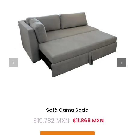
Sofá Cama Saxia
$
19,782 MXN
$
11,869 MXN
Original
Current
price
price