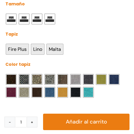
Tamaño

Tapiz

Fire Plus
Lino
Malta
Color tapiz

Añadir al carrito
Recámara
Miroslava