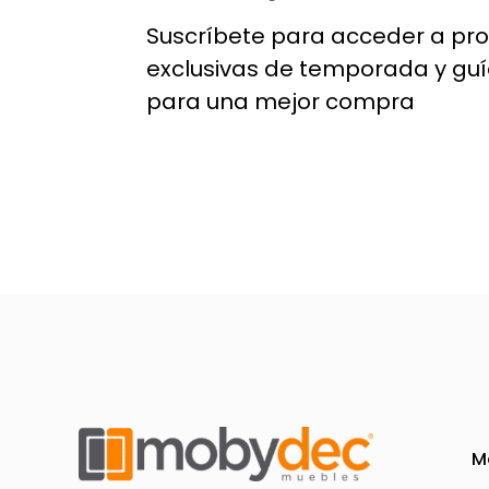
pueden
Suscríbete para acceder a pr
elegir
exclusivas de temporada y gu
en
para una mejor compra
la
página
de
producto
M