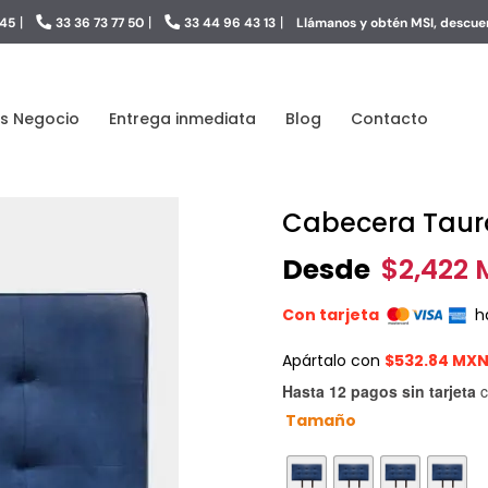
|
|
|
 45
33 36 73 77 50
33 44 96 43 13
Llámanos y obtén MSI, descuen
s Negocio
Entrega inmediata
Blog
Contacto
Cabecera Taur
Desde
$
2,422
Con tarjeta
h
Apártalo con
$532.84 MX
Hasta 12 pagos sin tarjeta
c
Tamaño