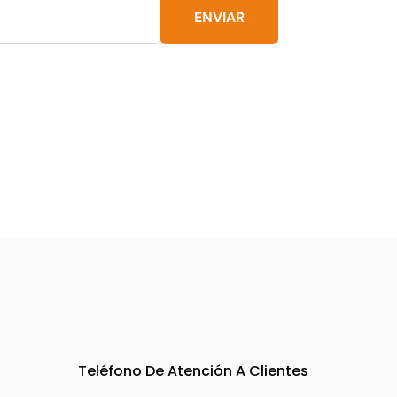
pueden
ENVIAR
elegir
en
la
página
de
o
producto
Teléfono De Atención A Clientes