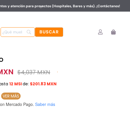
tos y atención para proyectos (Hospitales, Bares y más). ¡Contáctanos!
o
 MXN
$
4,037 MXN
asta
12 MSI
de:
$201.83 MXN
N
VER MÁS
on Mercado Pago.
Saber más
