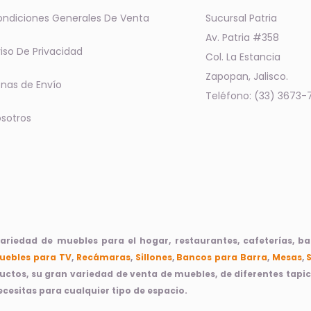
ndiciones Generales De Venta
Sucursal Patria
Av. Patria #358
iso De Privacidad
Col. La Estancia
Zapopan, Jalisco.
nas de Envío
Teléfono: (33) 3673-
sotros
iedad de muebles para el hogar, restaurantes, cafeterías, bare
uebles para TV
,
Recámaras
,
Sillones
,
Bancos para Barra
,
Mesas
,
ductos, su gran variedad de venta de muebles, de diferentes tap
cesitas para cualquier tipo de espacio.