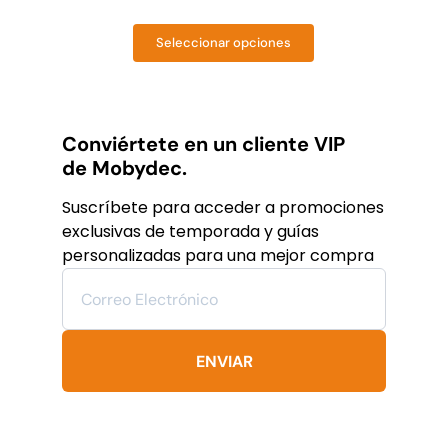
Original
Current
price
price
Seleccionar opciones
was:
is:
Este
producto
$19,782
$11,869
tiene
MXN.
MXN.
múltiples
variantes.
Conviértete en un cliente VIP
Las
de Mobydec.
opciones
se
Suscríbete para acceder a promociones
pueden
exclusivas de temporada y guías
elegir
personalizadas para una mejor compra
en
la
página
de
producto
ENVIAR