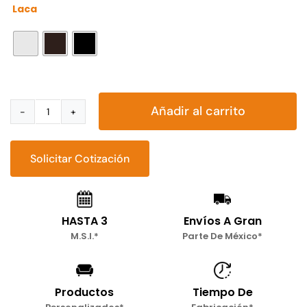
Laca

Añadir al carrito
Buró
Miroslava
cantidad
Solicitar Cotización
HASTA 3
Envíos A Gran
M.S.I.*
Parte De México*
Productos
Tiempo De