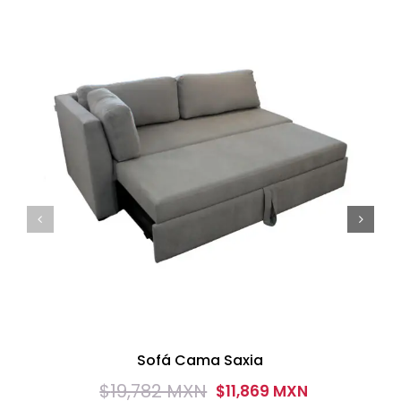
Sofá Cama Saxia
$
19,782 MXN
$
11,869 MXN