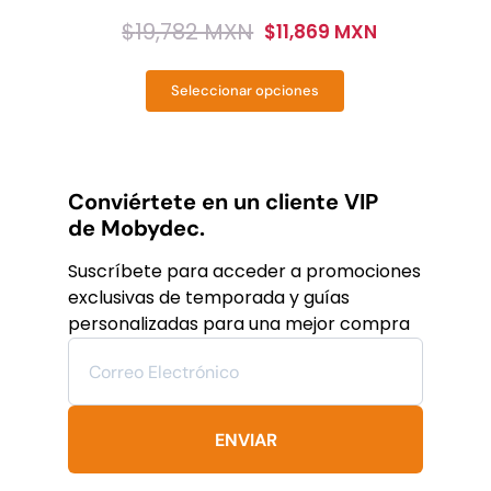
$
19,782 MXN
$
11,869 MXN
Original
Current
price
price
Seleccionar opciones
was:
is:
Este
producto
$19,782
$11,869
tiene
MXN.
MXN.
múltiples
variantes.
Conviértete en un cliente VIP
Las
de Mobydec.
opciones
se
Suscríbete para acceder a promociones
pueden
exclusivas de temporada y guías
elegir
personalizadas para una mejor compra
en
la
página
de
producto
ENVIAR