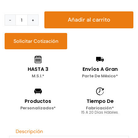
Añadir al carrito
Mesa
de
centro
Solicitar Cotización
Zig
cantidad
HASTA 3
Envíos A Gran
M.S.I.*
Parte De México*
Productos
Tiempo De
Personalizados*
Fabricación*
15 A 20 Días Hábiles.
Descripción