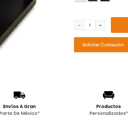
Mesa
de
centro
Solicitar Cotización
Barceló
cantidad
Envíos A Gran
Productos
Parte De México*
Personalizados*