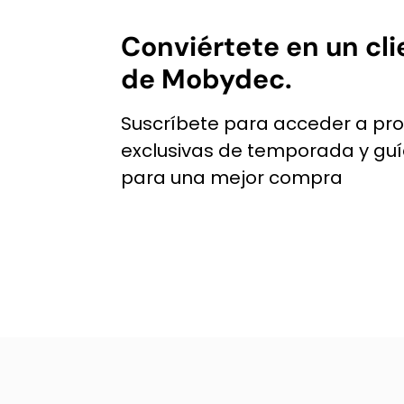
variantes.
Las
Conviértete en un cli
opciones
de Mobydec.
se
pueden
Suscríbete para acceder a pr
elegir
exclusivas de temporada y gu
en
para una mejor compra
la
página
de
producto