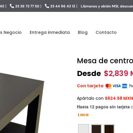
|
|
|
 45
33 36 73 77 50
33 44 96 43 13
Llámanos y obtén MSI, descuen
s Negocio
Entrega inmediata
Blog
Contacto
Mesa de centro
Desde
$
2,839
Con tarjeta
h
Apártalo con
$624.58 MX
Hasta 12 pagos sin tarjeta
c
Laca