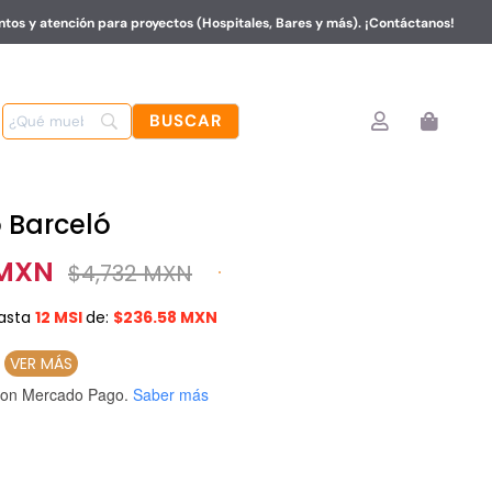
tos y atención para proyectos (Hospitales, Bares y más). ¡Contáctanos!
 Barceló
 MXN
$
4,732 MXN
asta
12 MSI
de:
$236.58 MXN
N
VER MÁS
on Mercado Pago.
Saber más
