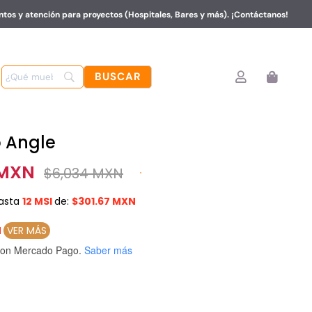
tos y atención para proyectos (Hospitales, Bares y más). ¡Contáctanos!
 Angle
 MXN
$
6,034 MXN
asta
12 MSI
de:
$301.67 MXN
N
VER MÁS
on Mercado Pago.
Saber más
