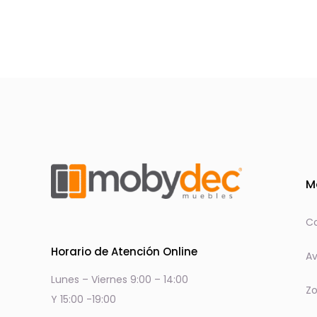
producto
M
Co
Horario de Atención Online
Av
Lunes – Viernes 9:00 – 14:00
Zo
Y 15:00 -19:00