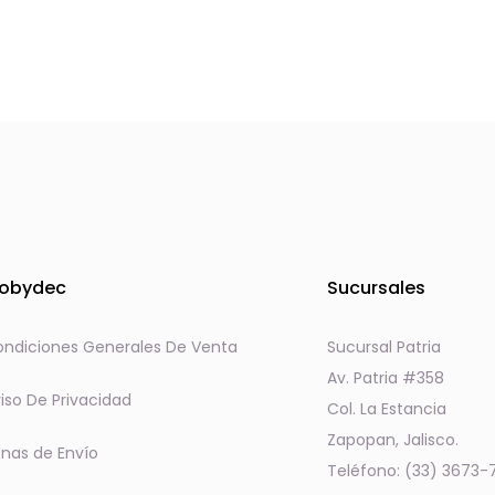
producto
product
obydec
Sucursales
ndiciones Generales De Venta
Sucursal Patria
Av. Patria #358
iso De Privacidad
Col. La Estancia
Zapopan, Jalisco.
nas de Envío
Teléfono: (33) 3673-