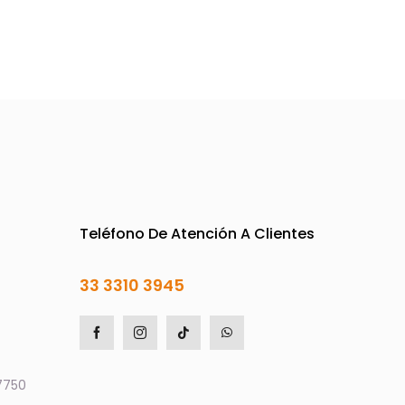
o
producto
Teléfono De Atención A Clientes
33 3310 3945
7750