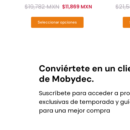
$
19,782 MXN
$
21,
$
11,869 MXN
Original
Current
Origin
Curren
price
price
price
price
Seleccionar opciones
was:
is:
was:
is:
Este
$19,782
$11,869
$21,58
$12,94
producto
MXN.
MXN.
MXN.
MXN.
tiene
múltiples
variantes.
Las
Conviértete en un cli
opciones
de Mobydec.
se
pueden
Suscríbete para acceder a pr
elegir
exclusivas de temporada y gu
en
para una mejor compra
la
página
de