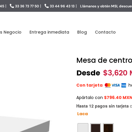
|
|
|
 45
33 36 73 77 50
33 44 96 43 13
Llámanos y obtén MSI, descuen
s Negocio
Entrega inmediata
Blog
Contacto
Mesa de centro
Desde
$
3,620
Con tarjeta
h
Apártalo con
$796.40 MX
Hasta 12 pagos sin tarjeta
c
Laca